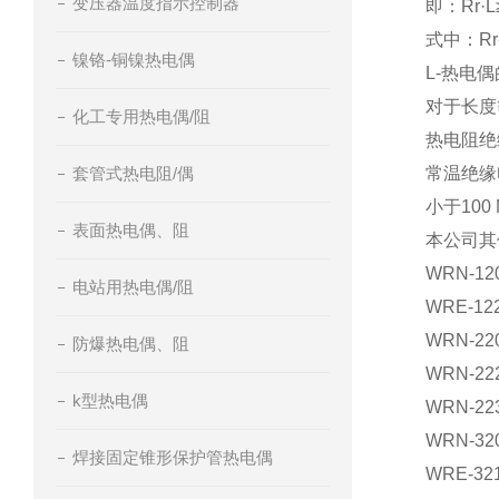
变压器温度指示控制器
即：Rr·L
式中：R
镍铬-铜镍热电偶
L-热电
对于长度
化工专用热电偶/阻
热电阻绝
套管式热电阻/偶
常温绝缘
小于100
表面热电偶、阻
本公司其
WRN-120
电站用热电偶/阻
WRE-122
WRN-220
防爆热电偶、阻
WRN-222
k型热电偶
WRN-223
WRN-320
焊接固定锥形保护管热电偶
WRE-321