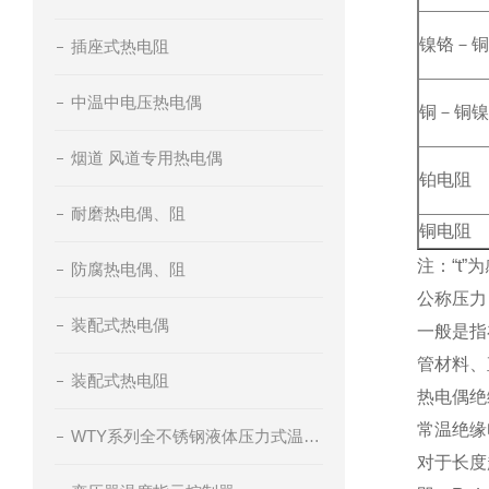
镍铬－铜
插座式热电阻
中温中电压热电偶
铜－铜镍
烟道 风道专用热电偶
铂电阻
耐磨热电偶、阻
铜电阻
注：“t
防腐热电偶、阻
公称压力
装配式热电偶
一般是指
管材料、
装配式热电阻
热电偶绝
常温绝缘
WTY系列全不锈钢液体压力式温度计
对于长度