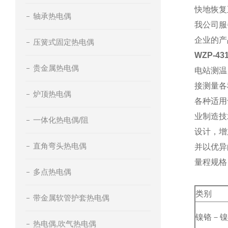
快地恢复
轴承热电偶
我公司服
企业的
压簧式固定热电偶
WZP-4
贵金属热电偶
电站测温
接测量各
炉顶热电偶
各种适用
业制造技
一体化热电偶/阻
设计，增
直角弯头热电偶
并以优异
量程规格
多点热电偶
类别
带金属软管护套热电偶
镍铬－镍
热电偶,吹气热电偶