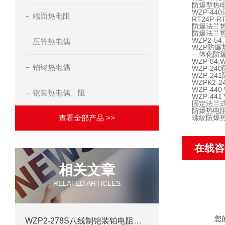
防爆型热
WZP-4
端面热电阻
RT24P
防爆法兰
防爆法兰
WZP2-5
压簧热电偶
WZP防爆
一体化防爆
WZP-84
铂铑热电偶
WZP-24
WZP-24
WZPK2-
WZP-44
铠装热电偶、阻
WZP-44
固定法兰式
防爆热电
查看全部产品 >>
螺纹防爆热
在线咨
相关文章
RELATED ARTICLES
您
WZP2-278S八线制铠装铂电阻产品介绍