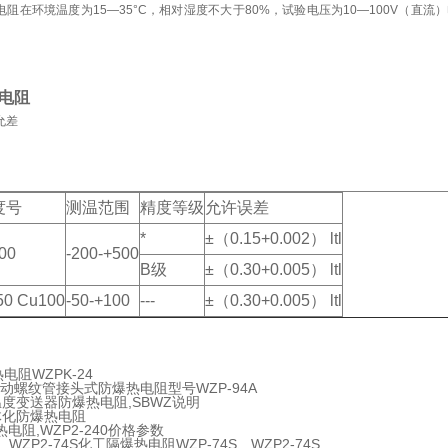
阻在环境温度为15—35°C，相对湿度不大于80%，试验电压为10—100V（直
。
电阻
允差
度号
测温范围
精度等级
允许误差
*
±（0.15+0.002） ltl
00
-200-+500
B级
±（0.30+0.005） ltl
50 Cu100
-50-+100
---
±（0.30+0.005） ltl
电阻WZPK-24
4活动螺纹管接头式防爆热电阻型号WZP-94A
温度变送器防爆热电阻,SBWZ说明
体化防爆热电阻
0热电阻,WZP2-240价格参数
S、WZP2-74S化工隔爆热电阻WZP-74S、WZP2-74S