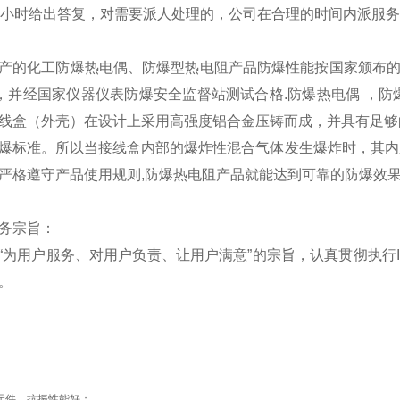
4小时给出答复，对需要派人处理的，公司在合理的时间内派服
产的化工防爆热电偶、防爆型热电阻产品防爆性能按国家颁布的
准，并经国家仪器仪表防爆安全监督站测试合格.防爆热电偶 ，
线盒（外壳）在设计上采用高强度铝合金压铸而成，并具有足够
爆标准。所以当接线盒内部的爆炸性混合气体发生爆炸时，其内压
严格遵守产品使用规则,防爆热电阻产品就能达到可靠的防爆效
务宗旨：
“为用户服务、对用户负责、让用户满意”的宗旨，认真贯彻执行I
。
元件，抗振性能好；