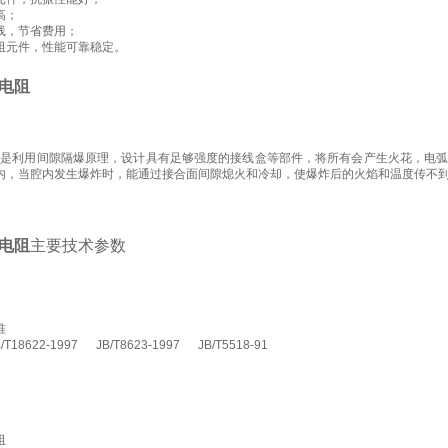
高；
线，节省费用；
阻元件，性能可靠稳定。
电阻
是利用间隙隔爆原理，设计具有足够强度的接线盒等部件，将所有会产生火花，电弧
内，当腔内发生爆炸时，能通过接合面间隙熄火和冷却，使爆炸后的火焰和温度传不
电阻
主要技术参数
准
/T18622-1997 JB/T8623-1997 JB/T5518-91
阻