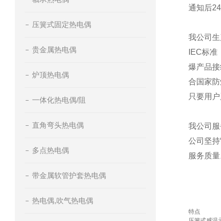
通知后2
压簧式固定热电偶
我公司生
贵金属热电偶
IEC标
爆产品接
炉顶热电偶
合国家防
只要用户
一体化热电偶/阻
直角弯头热电偶
我公司服
公司坚持
多点热电偶
服务质量
带金属软管护套热电偶
热电偶,吹气热电偶
特点
压簧式感温