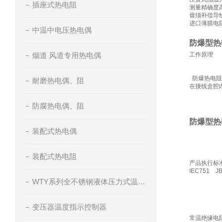
插座式热电阻
测量精确度
毋须补偿导
进口薄膜电
中温中电压热电偶
防爆型热
烟道 风道专用热电偶
工作原理
防爆热电阻
耐磨热电偶、阻
在接线盒腔
防腐热电偶、阻
防爆型热
装配式热电偶
装配式热电阻
产品执行标
IEC751 JB
WTY系列全不锈钢液体压力式温度计
变压器温度指示控制器
常温绝缘电