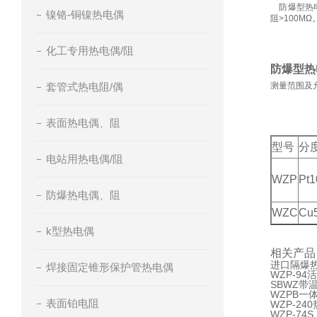
防爆型热电
镍铬-铜镍热电偶
阻>100MΩ
化工专用热电偶/阻
防爆型热
套管式热电阻/偶
测量范围及
表面热电偶、阻
型号
分
电站用热电偶/阻
WZP
Pt1
防爆热电偶、阻
WZC
Cu
k型热电偶
相关产品
进口隔爆热
焊接固定锥形保护管热电偶
WZP-9
SBWZ带
WZPB一
表面铂电阻
WZP-24
WZP-74