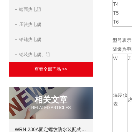
T4
端面热电阻
T5
T6
压簧热电偶
铂铑热电偶
型号表示
隔爆热电
铠装热电偶、阻
W
Z
查看全部产品 >>
温度仪
相关文章
表
RELATED ARTICLES
WRN-230A固定螺纹防水装配式热电偶