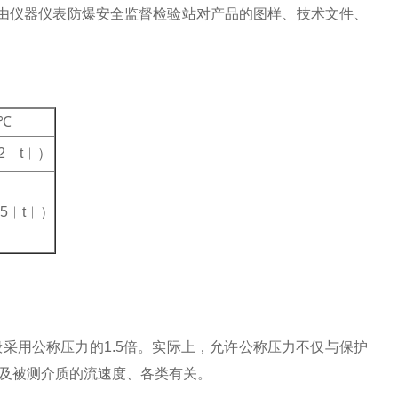
000标准，由仪器仪表防爆安全监督检验站对产品的图样、技术文件、
℃
002︱t︱）
05︱t︱）
采用公称压力的1.5倍。实际上，允许公称压力不仅与保护
及被测介质的流速度、各类有关。