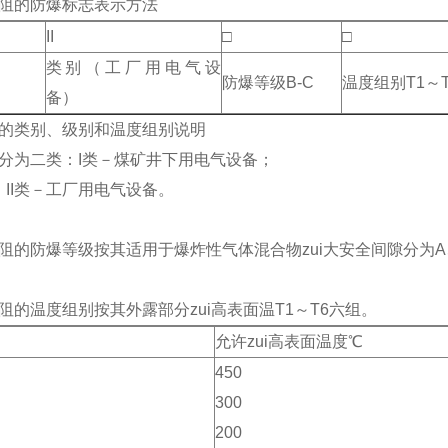
阻的防爆标志表示方法
II
□
□
类别（工厂用电气设
防爆等级B-C
温度组别T1～T
备）
的类别、级别和温度组别说明
分为二类：I类－煤矿井下用电气设备；
I
类－工厂用电气设备。
阻的防爆等级按其适用于爆炸性气体混合物zui大安全间隙分为A
阻的温度组别按其外露部分zui高表面温T1～T6六组。
允许zui高表面温度℃
450
300
200