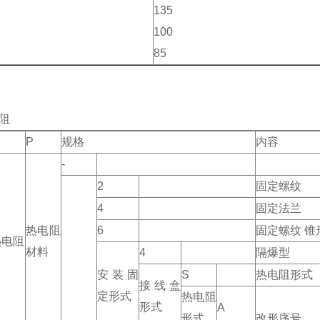
135
100
85
阻
P
规格
内容
-
2
固定螺纹
4
固定法兰
热电阻
6
固定螺纹 锥
热电阻
材料
4
隔爆型
安装固
S
热电阻形式
接线盒
定形式
热电阻
形式
A
形式
改形序号