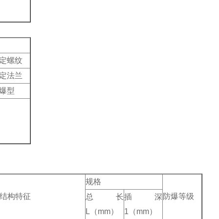
定螺纹
定法兰
爆型
规格
结构特征
防爆等级
总长
插深
L（mm）
1（mm）