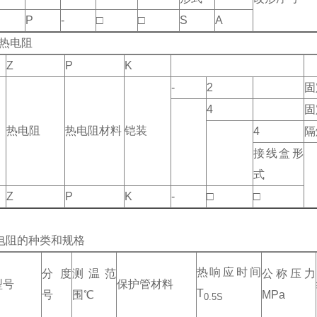
P
-
□
□
S
A
热电阻
Z
P
K
-
2
固
4
固
热电阻
热电阻材料
铠装
4
隔
接线盒形
式
Z
P
K
-
□
□
电阻的种类和规格
热响应时间
分度
测温范
公称压力
型号
保护管材料
T
号
围℃
MPa
0.5S