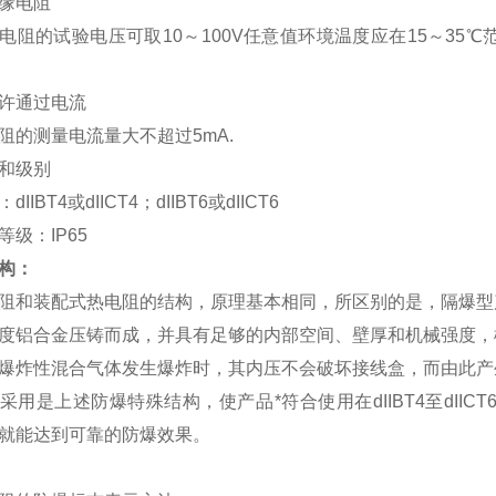
缘电阻
电阻的试验电压可取10～100V任意值环境温度应在15～35
。
许通过电流
阻的测量电流量大不超过5mA.
和级别
IIBT4或dIICT4；dIIBT6或dIICT6
级：IP65
构：
阻和装配式热电阻的结构，原理基本相同，所区别的是，隔爆型
度铝合金压铸而成，并具有足够的内部空间、壁厚和机械强度，
爆炸性混合气体发生爆炸时，其内压不会破坏接线盒，而由此产
采用是上述防爆特殊结构，使产品*符合使用在dIIBT4至dI
就能达到可靠的防爆效果。