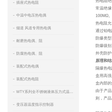
热电阻绝
插座式热电阻
常温绝缘
中温中电压热电偶
100MΩ
热电阻允
烟道 风道专用热电偶
通过铂电
防爆类型
耐磨热电偶、阻
防爆级别：d
外壳防护等
防腐热电偶、阻
原理和结
装配式热电偶
隔爆热电
盒用高强
装配式热电阻
盒内部的
由于产品
WTY系列全不锈钢液体压力式温度计
则，产品
变压器温度指示控制器