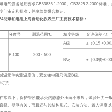
电气设备通用要求GB33836.1-2000、GB3825.2-2
专门审定和批准，并发给防爆合格证。
2-24防爆铂电阻上海自动化仪表三厂
主要技术指标：
分度号
测温范围℃
精度等级
允许偏差△t 
A
级
±（0.15 +0.
Pt100
-200
～500
B
级
±（0.3或+0.0
"为感温元件实测温度值，双文铭电阻只供应B级。
殊订货
在常温下，保护管所能承受的静态外压而不破裂，试验压力一般
直径、壁厚有关，而且还与其结构形式、安装方法、置入深度以