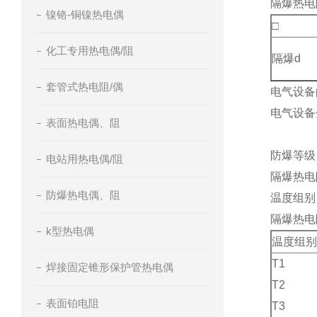
隔爆热电
镍铬-铜镍热电偶
□
化工专用热电偶/阻
隔爆d
套管式热电阻/偶
电气设备
电气设备
表面热电偶、阻
I
防爆等级
电站用热电偶/阻
隔爆热电
防爆热电偶、阻
温度组别
隔爆热电
k型热电偶
温度组别
T1
焊接固定锥形保护管热电偶
T2
表面铂电阻
T3