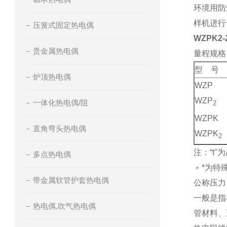
环境用防爆
样机进行
压簧式固定热电偶
WZPK
贵金属热电偶
量程规格
型 号
炉顶热电偶
WZP
WZP
一体化热电偶/阻
2
WZPK
直角弯头热电偶
WZPK
2
注：“t
多点热电偶
﹡*为特
带金属软管护套热电偶
公称压力
一般是指
热电偶,吹气热电偶
管材料、