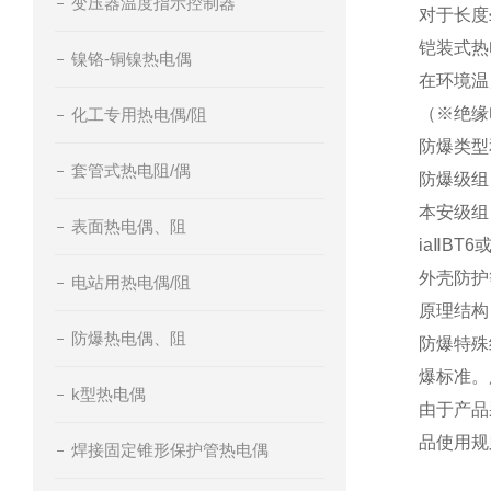
变压器温度指示控制器
对于长度
铠装式热
镍铬-铜镍热电偶
在环境温度
（
※
绝缘
化工专用热电偶/阻
防爆类型
套管式热电阻/偶
防爆级组
本安级组：
表面热电偶、阻
ia
Ⅱ
BT6
或
外壳防护等
电站用热电偶/阻
原理结构
防爆热电偶、阻
防爆特殊
爆标准。
k型热电偶
由于产品
品使用规
焊接固定锥形保护管热电偶