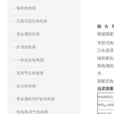
轴承热电偶
压簧式固定热电偶
融 合 
贵金属热电偶
根据国家
等型式热电
炉顶热电偶
工作原理
端和参比
一体化热电偶/阻
热电偶的
直角弯头热电偶
关。
装配式
多点热电偶
温度测量
热电偶类别
带金属软管护套热电偶
铂铑
-铂铑
30
热电偶,吹气热电偶
铂铑10-铂