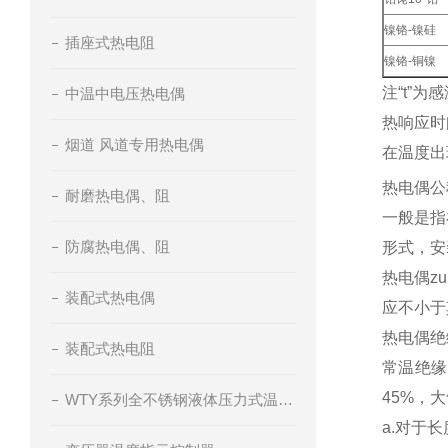
镍铬-镍硅
插座式热电阻
镍铬-铜镍
注“t”
中温中电压热电偶
热响应时
烟道 风道专用热电偶
在温度出
热电偶
耐磨热电偶、阻
一般是指
防腐热电偶、阻
形式，安
热电偶z
装配式热电偶
应不小于
热电偶
装配式热电阻
常温绝缘
45%，大
WTY系列全不锈钢液体压力式温度计
a.对于