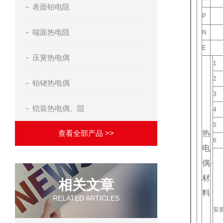
表面铂电阻
P
端面热电阻
N
E
压簧热电偶
1
2
铂铑热电偶
3
铠装热电偶、阻
4
5
查看全部产品 >>
热
6
电
偶
-
材
相关文章
料
RELATED ARTICLES
安