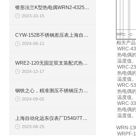
锥形法兰K型热电偶WRN2-4325详细介绍
2023-10-15
W
R
□
-
□
CYW-152B不锈钢差压表上海自动化仪表四厂白云牌 技术参数指标
相关产品
2024-06-11
WRC-
热电偶
温度值
WRE2-120无固定双支装配式热电偶
WRC-
2024-12-17
热电偶
温度值
WRC-
钢铁之心，精准测压不锈钢压力表Y-100BF的多维度解析
热电偶
温度值
2024-09-02
WRC-
热电偶
温度值
上海自动化远东仪表厂D540/7T温度控制器技术参数
2023-08-25
WRN-
WRPF