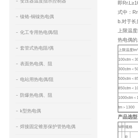
变压器温度指示控制器
即Rr.L≥
式中：R
镍铬-铜镍热电偶
b.对于
上限温
化工专用热电偶/阻
热电偶的
套管式热电阻/偶
上限温度tm
100≤tm＜3
表面热电偶、阻
300≤tm＜5
500≤tm＜8
电站用热电偶/阻
850≤tm＜1
防爆热电偶、阻
1000≤tm＜
tm＞1300
k型热电偶
产品选型
焊接固定锥形保护管热电偶
W
R
规格
R