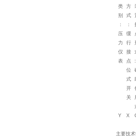
类
方
别
式
：
：
压
缓
力
行
仪
接
表
点
:
位
式
开
关
Y
X
主要技术