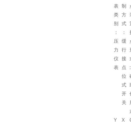
表
制
类
方
别
式
：
：
压
缓
力
行
仪
接
表
点
:
位
式
开
关
Y
X