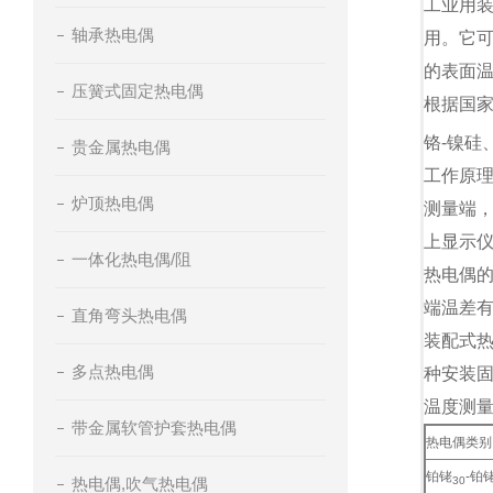
工业用
轴承热电偶
用。它可
的表面
压簧式固定热电偶
根据国家
铬-镍硅
贵金属热电偶
工作原
炉顶热电偶
测量端
上显示
一体化热电偶/阻
热电偶
端温差
直角弯头热电偶
装配式
多点热电偶
种安装
温度测
带金属软管护套热电偶
热电偶类别
铂铑
-铂
热电偶,吹气热电偶
30