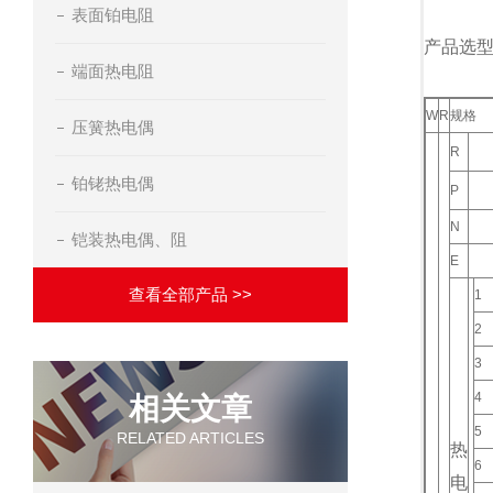
表面铂电阻
产品选
端面热电阻
W
R
规格
压簧热电偶
R
铂铑热电偶
P
N
铠装热电偶、阻
E
查看全部产品 >>
1
2
3
4
相关文章
5
RELATED ARTICLES
热
6
电