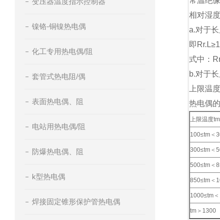
常温绝缘
变压器温度指示控制器
相对湿度
镍铬-铜镍热电偶
a.对于
即Rr.L≥
化工专用热电偶/阻
式中：R
b.对于
套管式热电阻/偶
上限温
表面热电偶、阻
热电偶
上限温度t
电站用热电偶/阻
100≤tm＜3
300≤tm＜5
防爆热电偶、阻
500≤tm＜8
k型热电偶
850≤tm＜1
1000≤tm＜
焊接固定锥形保护管热电偶
tm＞1300