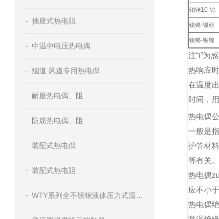
铂铑10-铂
插座式热电阻
镍铬-镍硅
镍铬-铜镍
中温中电压热电偶
注“t”
热响应
烟道 风道专用热电偶
在温度出
耐磨热电偶、阻
时间，用
热电偶
防腐热电偶、阻
一般是
装配式热电偶
护管材
等有关
装配式热电阻
热电偶
应不小于
WTY系列全不锈钢液体压力式温度计
热电偶