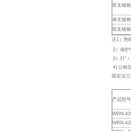
双支镍铬
单支镍铬
双支镍铬
注1）热
2）保护
3）打“
4) 公称
固定法兰
产品型号
WRN-42
WRN-42