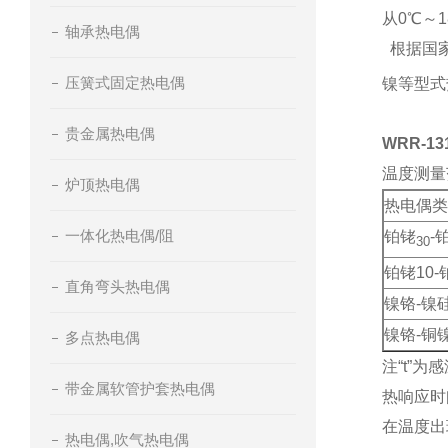
从0℃～
轴承热电偶
根据国家
压簧式固定热电偶
镍等型式热
贵金属热电偶
WRR-1
温度测量
炉顶热电偶
热电偶类
一体化热电偶/阻
铂铑
-
30
铂铑10-
直角弯头热电偶
镍铬-镍
镍铬-铜
多点热电偶
注“t”
带金属软管护套热电偶
热响应时
在温度出
热电偶,吹气热电偶