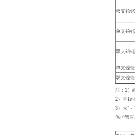
双支铂铑
单支铂铑
双支铂铑
单支镍铬
双支镍铬
注：1）
2）直径
3）大“
保护管直