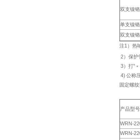
双支镍铬
单支镍铬
双支镍铬
注1）热
2）保护
3）打“
4) 公称
固定螺纹
产品型号
WRN-22
WRN-22