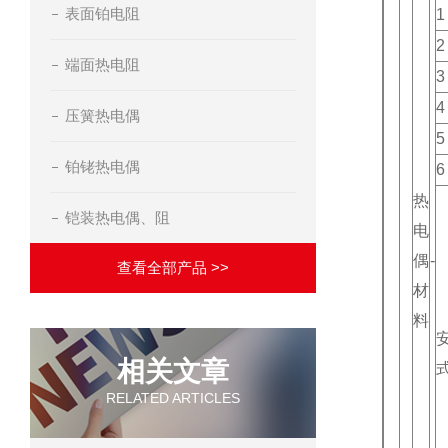
表面铂电阻
1
2
端面热电阻
3
4
压簧热电偶
5
铂铑热电偶
6
热
铠装热电偶、阻
电
偶
-
查看全部产品 >>
材
料
相关文章
RELATED ARTICLES