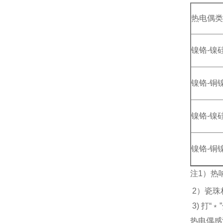
热电偶类
镍铬-镍
镍铬-铜
镍铬-镍
镍铬-铜
注1）热
2）瓷珠
3) 打
热电偶感