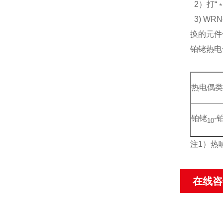
2）打“
3) W
换的元件
铂铑热电
热电偶类
铂铑
-
10
注1）热
在线咨