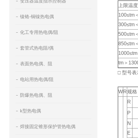
变压器温度指示控制器
上限温度
100≤tm
镍铬-铜镍热电偶
300≤tm
化工专用热电偶/阻
500≤tm
850≤tm
套管式热电阻/偶
1000≤t
tm＞130
表面热电偶、阻
□ 型号表
电站用热电偶/阻
W
R
规格
防爆热电偶、阻
R
k型热电偶
P
N
焊接固定锥形保护管热电偶
E