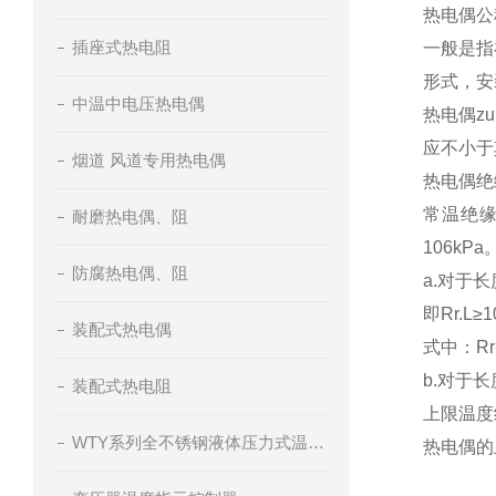
热电偶
插座式热电阻
一般是指
形式，安
中温中电压热电偶
热电偶z
应不小于
烟道 风道专用热电偶
热电偶
常温绝缘
耐磨热电偶、阻
106kPa
防腐热电偶、阻
a.对于
即Rr.L≥
装配式热电偶
式中：R
b.对于
装配式热电阻
上限温
WTY系列全不锈钢液体压力式温度计
热电偶的