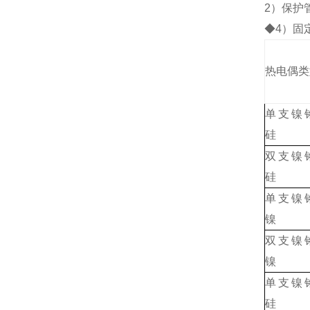
2）保护
◆4）固
热电偶类
单支镍
硅
双支镍
硅
单支镍
镍
双支镍
镍
单支镍
硅