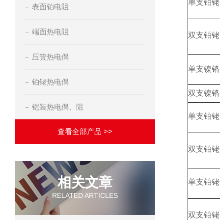
单支铂铑
表面铂电阻
端面热电阻
双支铂铑
压簧热电偶
单支镍铬
铂铑热电偶
双支镍铬
铠装热电偶、阻
单支铂铑
查看全部产品 >>
双支铂铑
相关文章
单支铂铑
RELATED ARTICLES
双支铂铑