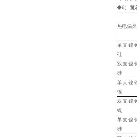
◆6）固
热电偶类
单支镍
硅
双支镍
硅
单支镍
镍
双支镍
镍
单支镍
硅