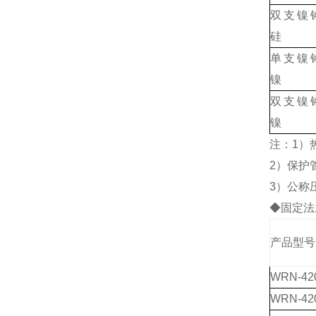
双支镍
硅
单支镍
镍
双支镍
镍
注：1）热
2）保护
3）公称压
◆固定法
产品型号
WRN-42
WRN-42