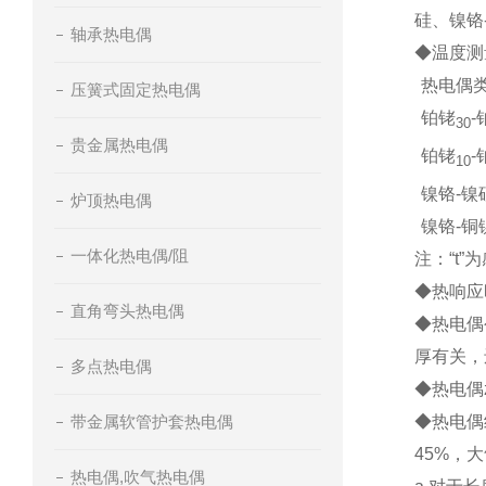
硅、镍铬
轴承热电偶
◆温度测
热电偶
压簧式固定热电偶
铂铑
-
30
贵金属热电偶
铂铑
-
10
镍铬-镍
炉顶热电偶
镍铬-铜
一体化热电偶/阻
注：“t
◆热响应
直角弯头热电偶
◆热电偶
厚有关，
多点热电偶
◆热电偶
带金属软管护套热电偶
◆热电偶
45%，大
热电偶,吹气热电偶