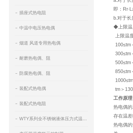
a.对于
即：Rr·
插座式热电阻
b.对于
◆上限温
中温中电压热电偶
上限温度
烟道 风道专用热电偶
100≤tm
300≤tm
耐磨热电偶、阻
500≤tm
850≤tm
防腐热电偶、阻
1000≤t
装配式热电偶
tm＞130
工作原理
装配式热电阻
热电偶的
存在温差
WTY系列全不锈钢液体压力式温度计
热电偶的