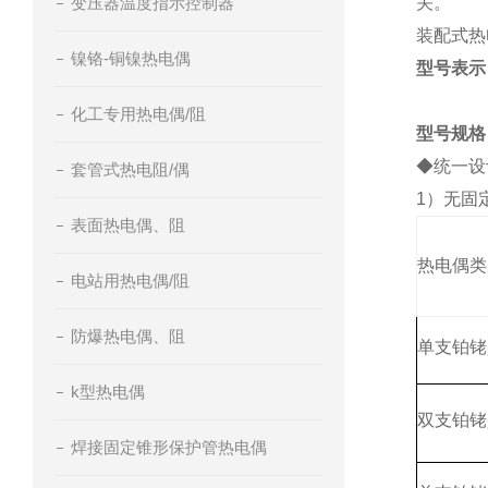
变压器温度指示控制器
关。
装配式热
镍铬-铜镍热电偶
型号表示
化工专用热电偶/阻
型号规格
◆统一设
套管式热电阻/偶
1）无固
表面热电偶、阻
热电偶类
电站用热电偶/阻
防爆热电偶、阻
单支铂铑
k型热电偶
双支铂铑
焊接固定锥形保护管热电偶