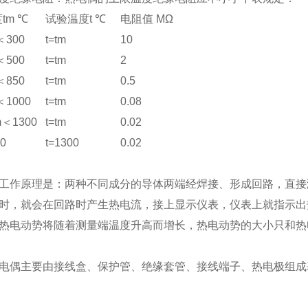
tm ℃
试验温度t ℃
电阻值 MΩ
＜300
t=tm
10
＜500
t=tm
2
＜850
t=tm
0.5
＜1000
t=tm
0.08
m＜1300
t=tm
0.02
0
t=1300
0.02
工作原理是：两种不同成分的导体两端经焊接、形成回路，直接
时，就会在回路时产生热电流，接上显示仪表，仪表上就指示出
热电动势将随着测量端温度升高而增长，热电动势的大小只和热
电偶主要由接线盒、保护管、绝缘套管、接线端子、热电极组成