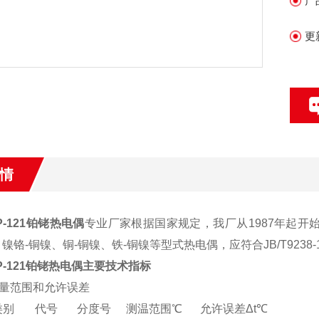
产
更
情
-121铂铑热电偶
专业厂家根据国家规定，我厂从1987年起开始生
镍铬-铜镍、铜-铜镍、铁-铜镍等型式热电偶，应符合JB/T9238-
-121铂铑热电偶
主要技术指标
量范围和允许误差
类别
代号
分度号
测温范围℃
允许误差Δt℃