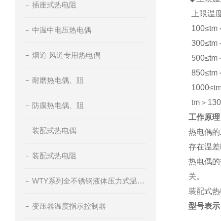
插座式热电阻
上限温度
100≤tm
中温中电压热电偶
300≤tm
烟道 风道专用热电偶
500≤tm
850≤tm
耐磨热电偶、阻
1000≤t
tm＞130
防腐热电偶、阻
工作原理
装配式热电偶
热电偶的
存在温差
装配式热电阻
热电偶的
关。
WTY系列全不锈钢液体压力式温度计
装配式热
变压器温度指示控制器
型号表示