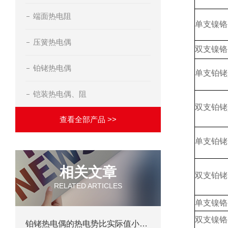
端面热电阻
单支镍铬
压簧热电偶
双支镍铬
铂铑热电偶
单支铂铑
铠装热电偶、阻
双支铂铑
查看全部产品 >>
单支铂铑
相关文章
双支铂铑
RELATED ARTICLES
单支镍铬
双支镍铬
铂铑热电偶的热电势比实际值小该如何处理？