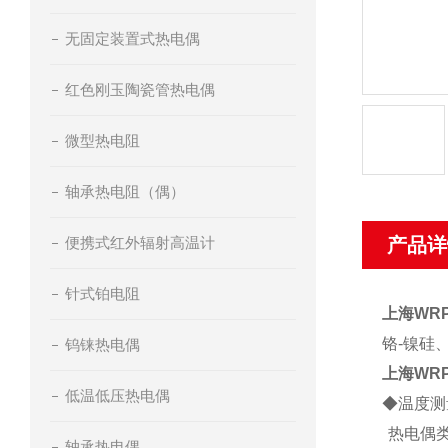
无固定装置式热电偶
红色刚玉陶瓷管热电偶
微型热电阻
轴承热电阻（偶）
便携式红外辐射高温计
产品详
针式铂电阻
上海WRP
铬-镍硅、
钨铼热电偶
上海WRP
低温低压热电偶
◆温度测
热电偶
轴承热电偶