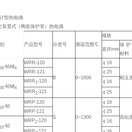
计型热电偶
定装置式（陶瓷保护管）热电偶
规格
别
产品型号
分度号
测温范围℃
保护
直径mm
材料
WRR-120
￠16
-铂铑
30
6
WRR-121
￠25
B
0~1600
刚玉
WRR
-120
￠16
2
-铂铑
30
6
WRR
-121
￠25
2
WRP-120
￠16
-铂
10
WRP-121
￠25
S
0~1300
高铝
WRP
-120
￠16
2
-铂
10
WRP
-121
￠25