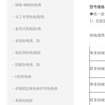
镍铬-铜镍热电偶
型号规格
◆统一设
化工专用热电偶/阻
1）无固
套管式热电阻/偶
热电偶类
表面热电偶、阻
电站用热电偶/阻
单支铂铑
防爆热电偶、阻
双支铂铑
k型热电偶
单支铂铑
焊接固定锥形保护管热电偶
双支铂铑
表面铂电阻