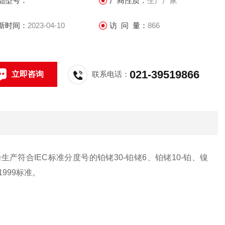
品型号：
厂商性质：
生产厂家
新时间：
2023-04-10
访 问 量：
866
021-39519866
立即咨询
联系电话：
产符合IEC标准分度号的铂铑30-铂铑6、铂铑10-铂、镍
1999标准。