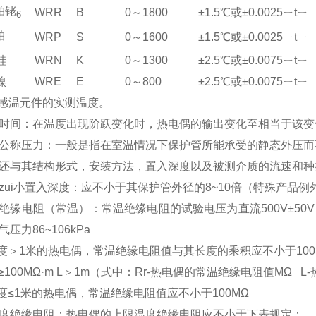
铂铑
WRR
B
0～1800
±1.5℃或±0.0025ㄧtㄧ
6
铂
WRP
S
0～1600
±1.5℃或±0.0025ㄧtㄧ
硅
WRN
K
0～1300
±2.5℃或±0.0075ㄧtㄧ
镍
WRE
E
0～800
±2.5℃或±0.0075ㄧtㄧ
”为感温元件的实测温度。
时间：在温度出现阶跃变化时，热电偶的输出变化至相当于该变化
公称压力：一般是指在室温情况下保护管所能承受的静态外压而
还与其结构形式，安装方法，置入深度以及被测介质的流速和种
zui小置入深度：应不小于其保护管外径的8~10倍（特殊产品例
绝缘电阻（常温）：常温绝缘电阻的试验电压为直流500V±50
气压力86~106kPa
长度＞1米的热电偶，常温绝缘电阻值与其长度的乘积应不小于100M
L≥100MΩ·m L＞1m（式中：Rr-热电偶的常温绝缘电阻值MΩ L
长度≤1米的热电偶，常温绝缘电阻值应不小于100MΩ
度绝缘电阻：热电偶的上限温度绝缘电阻应不小于下表规定：