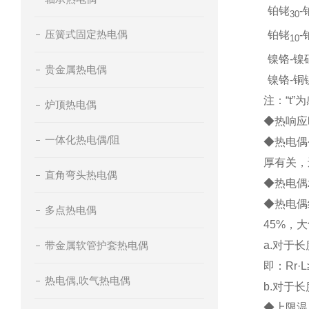
铂铑
-
30
压簧式固定热电偶
铂铑
-
10
镍铬-镍
贵金属热电偶
镍铬-铜
注：“t
炉顶热电偶
◆热响应
一体化热电偶/阻
◆热电偶
厚有关，
直角弯头热电偶
◆热电偶
◆热电偶
多点热电偶
45%，大
带金属软管护套热电偶
a.对于
即：Rr·
热电偶,吹气热电偶
b.对于
◆上限温