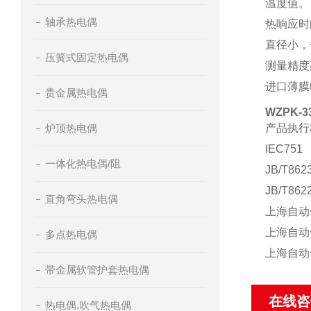
温度值。
轴承热电偶
热响应时
直径小，
压簧式固定热电偶
测量精度
进口薄膜
贵金属热电偶
WZPK-
炉顶热电偶
产品执行
IEC751
一体化热电偶/阻
JB/T862
JB/T862
直角弯头热电偶
上海自动
上海自动
多点热电偶
上海自动
带金属软管护套热电偶
在线咨
热电偶,吹气热电偶