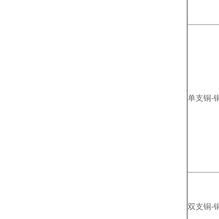
单支铜-
双支铜-