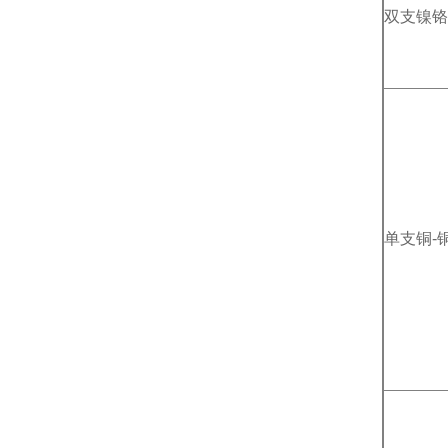
双支镍铬
单支铜-