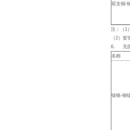
双支铜-
注：（1
（2）套管
6. 无
名称
镍铬-铜