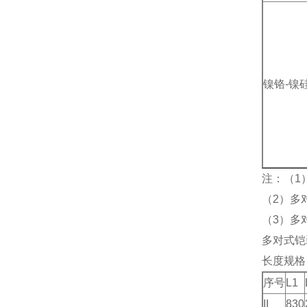
镍铬-镍
注：（1
（2）多
（3）多
多对式铠
长
序号
L1
II
830