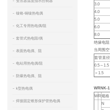
变压器温度指示控制器
3.0
4.0
镍铬-铜镍热电偶
5.0
化工专用热电偶/阻
6.0
8.0
套管式热电阻/偶
绝缘电阻
当周围空
表面热电偶、阻
套管直径
电站用热电偶/阻
0.5～1.5
＞1.5
防爆热电偶、阻
WRNK-
k型热电偶
W
R
规格
焊接固定锥形保护管热电偶
N