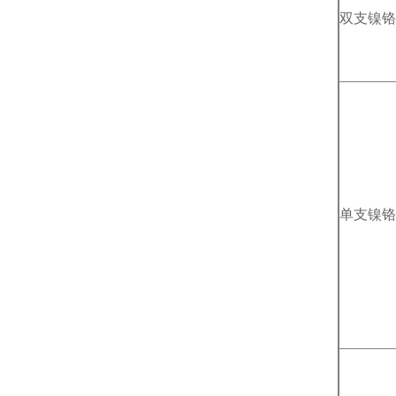
双支镍铬
单支镍铬