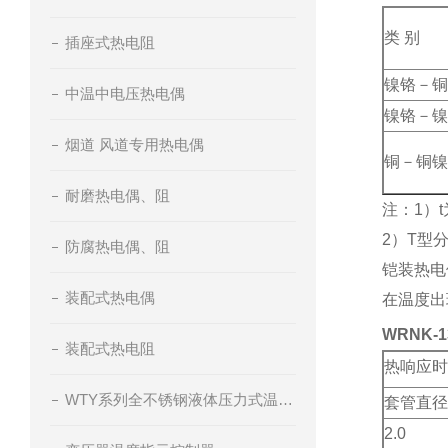
类 别
插座式热电阻
镍铬－铜
中温中电压热电偶
镍铬－镍
烟道 风道专用热电偶
铜－铜镍
耐磨热电偶、阻
注：1）
2）T型
防腐热电偶、阻
铠装热电
装配式热电偶
在温度出
WRNK-
装配式热电阻
热响应时
WTY系列全不锈钢液体压力式温度计
套管直径
2.0