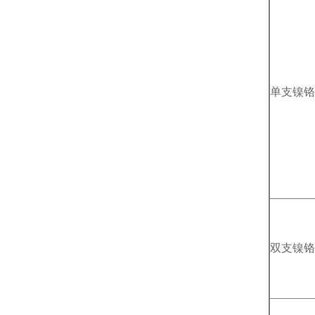
单支镍铬
双支镍铬