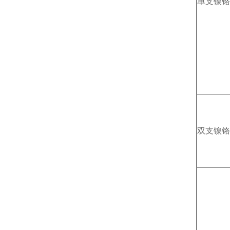
单支镍铬
双支镍铬