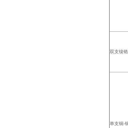
双支镍铬
单支铜-