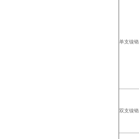
单支镍铬
双支镍铬