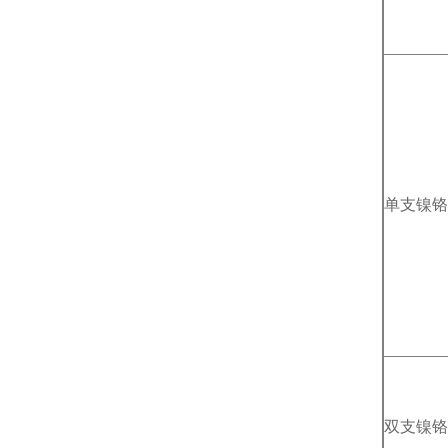
单支镍铬
双支镍铬