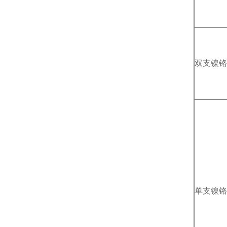
双支镍铬
单支镍铬