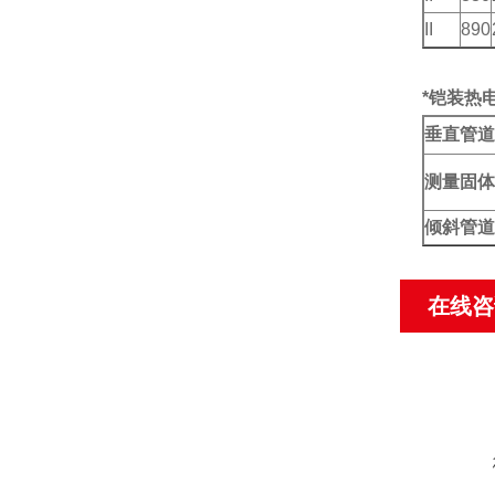
II
890
*铠装热
垂直管道
测量固体
倾斜管道
在线咨