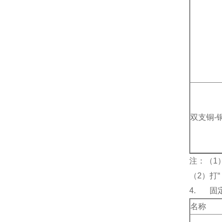
双支铜-
注：（1）
（2）打
4. 固
名称