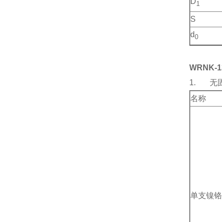
D
1
S
d
0
WRNK-
1. 无
名称
单支镍铬