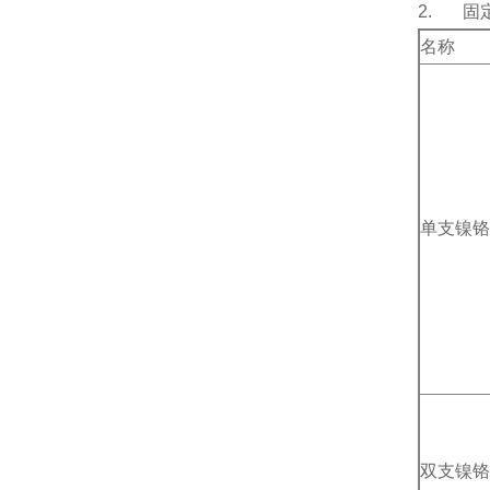
2. 固
名称
单支镍铬
双支镍铬