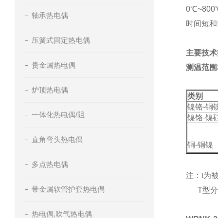
0℃~8
轴承热电偶
时间短和
压簧式固定热电偶
主要技术
贵金属热电偶
测温范围
炉顶热电偶
类别
镍铬-铜
一体化热电偶/阻
镍铬-镍
直角弯头热电偶
铜-铜镍
多点热电偶
注：t为
带金属软管护套热电偶
T型分
热电偶,吹气热电偶