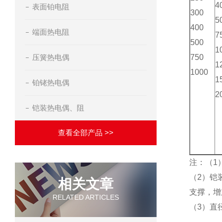
4
表面铂电阻
300
5
400
端面热电阻
7
500
1
压簧热电偶
750
1
1000
1
铂铑热电偶
2
铠装热电偶、阻
查看全部产品 >>
注：（1
（2）
相关文章
支撑，
RELATED ARTICLES
（3）直