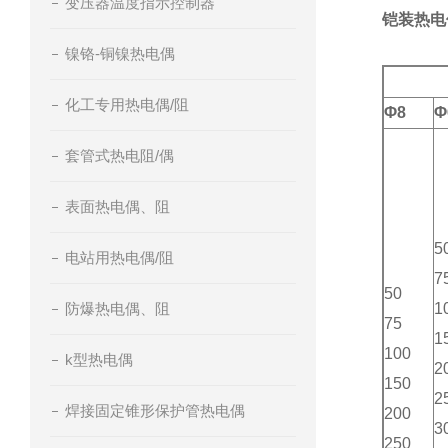
变压器温度指示控制器
铠装热电
镍铬-铜镍热电偶
铠装
化工专用热电偶/阻
Φ8
Φ
套管式热电阻/偶
表面热电偶、阻
5
电站用热电偶/阻
7
50
防爆热电偶、阻
1
75
1
100
k型热电偶
2
150
2
焊接固定锥形保护管热电偶
200
3
250