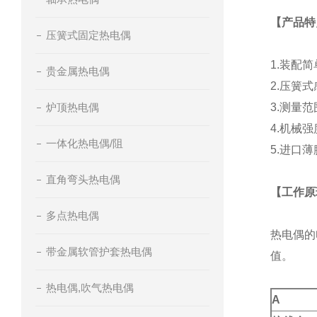
【
产品特
压簧式固定热电偶
1.
装配简
贵金属热电偶
2.
压簧式
炉顶热电偶
3.
测量范
4.
机械强
一体化热电偶/阻
5.
进口薄
直角弯头热电偶
【
工作原
多点热电偶
热电偶的
带金属软管护套热电偶
值。
热电偶,吹气热电偶
A