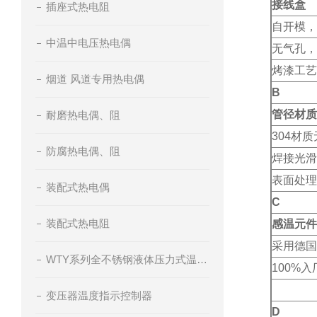
接线盒
插座式热电阻
自开模，
中温中电压热电偶
无气孔，
烤漆工艺
烟道 风道专用热电偶
B
管径材质
耐磨热电偶、阻
304材
防腐热电偶、阻
焊接光滑
表面处理
装配式热电偶
C
装配式热电阻
感温元件
采用德国
WTY系列全不锈钢液体压力式温度计
100%
变压器温度指示控制器
D