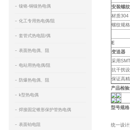
镍铬-铜镍热电偶
安装螺纹
材质304
化工专用热电偶/阻
螺纹规格
套管式热电阻/偶
E
表面热电偶、阻
变送器
采用SM
电站用热电偶/阻
抗干扰设
保证高精
防爆热电偶、阻
产品检验
k型热电偶
型号规格
焊接固定锥形保护管热电偶
表面铂电阻
统一设计