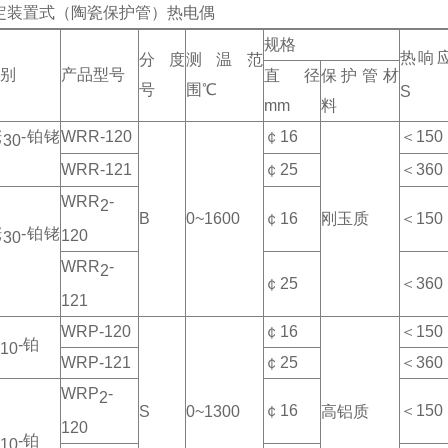
定装置式（陶瓷保护管）热电偶
规格
热响
分度
测温范
别
产品型号
直径
保护管材
号
围℃
S
mm
料
铑
-铂铑
WRR-120
￠16
＜150
30
WRR-121
￠25
＜360
WRR
-
2
B
0~1600
￠16
刚玉质
＜150
铑
-铂铑
120
30
WRR
-
2
￠25
＜360
121
WRP-120
￠16
＜150
-铂
10
WRP-121
￠25
＜360
WRP
-
2
￠16
＜150
S
0~1300
高铝质
120
-铂
10