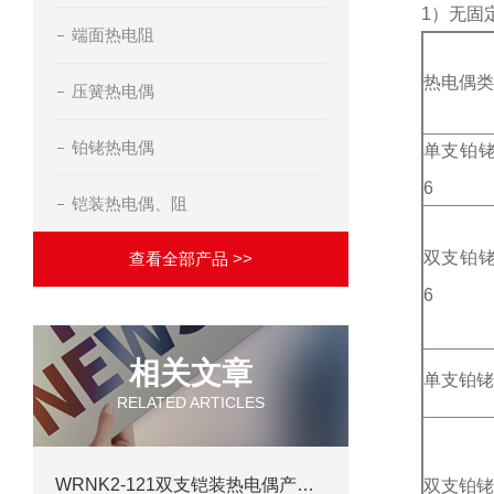
1）无固
端面热电阻
热电偶类
压簧热电偶
铂铑热电偶
单支铂
6
铠装热电偶、阻
双支铂
查看全部产品 >>
6
相关文章
单支铂铑
RELATED ARTICLES
WRNK2-121双支铠装热电偶产品详情
双支铂铑