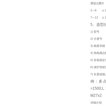
测温点数
D
2—6
￠1
7—12
￠1
5、选型
1) 型号
2) 分度号
3) 精度等级
4) 热电偶
5) 安装固
6) 保护管
7) 长度或
例：多点热
=1500,L
M27x2
详细介绍