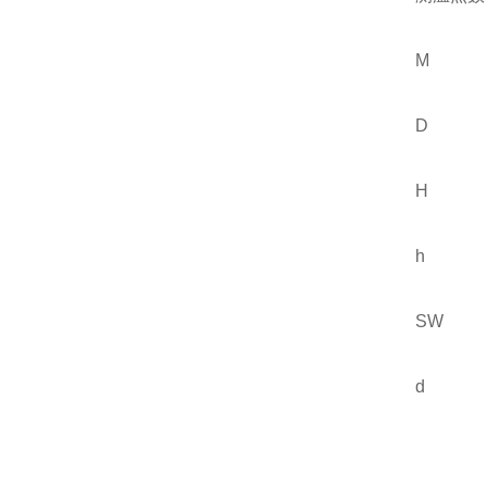
M
D
H
h
SW
d