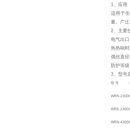
1、应用
适用于
量。广泛
2、主要
电气出口： 
热热响时间
偶丝直径：
防护等级：
3、型号
型 号
WRN-230D
WRE-230D
WRN-430D