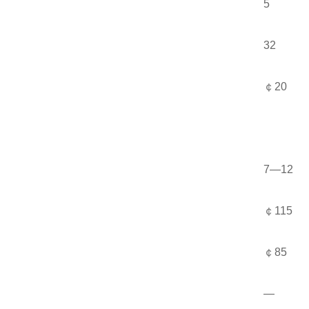
5
32
￠20
7—12
￠115
￠85
—