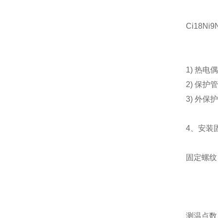
Ci18Ni9
1) 热电
2) 保
3) 外
4、安装
固定螺纹
测温点数