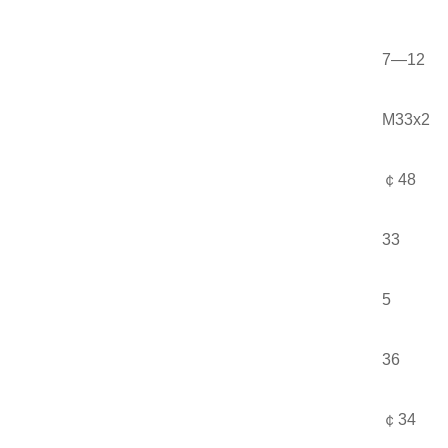
7—12
M33x2
￠48
33
5
36
￠34