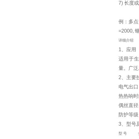
7) 长度
例：多点热电偶
=2000, 
详细介绍
1、应用
适用于
量。广泛
2、主要
电气出口： 
热热响时间
偶丝直径：
防护等级：
3、型号
型 号