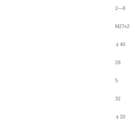
2—6
M27x2
￠40
28
5
32
￠20