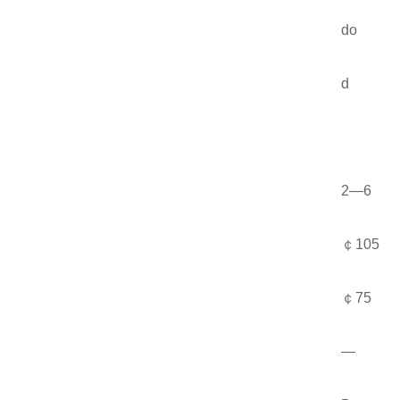
do
d
2—6
￠105
￠75
—