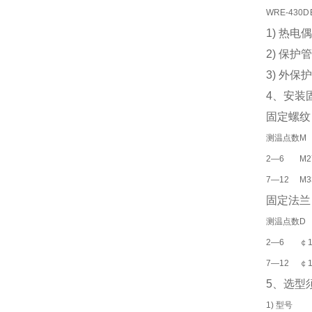
WRE-430D
1) 热电
2) 保
3) 外
4、安装
固定螺纹
测温点数
M
2—6
M2
7—12
M3
固定法兰
测温点数
D
2—6
￠1
7—12
￠1
5、选型
1) 型号