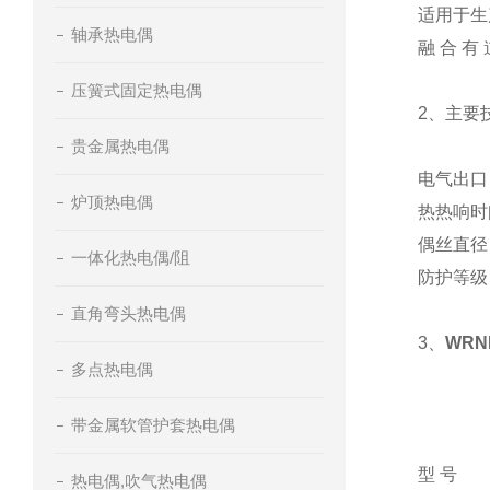
适用于生
轴承热电偶
融 合 有 
压簧式固定热电偶
2、主要
贵金属热电偶
电气出口： 
炉顶热电偶
热热响时间
偶丝直径：
一体化热电偶/阻
防护等级：
直角弯头热电偶
3、
WRN
多点热电偶
带金属软管护套热电偶
型 号
热电偶,吹气热电偶