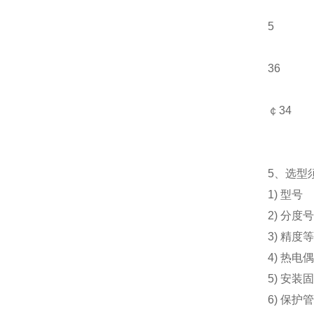
5
36
￠34
5、选型
1) 型号
2) 分度
3) 精度
4) 热电
5) 安装
6) 保护