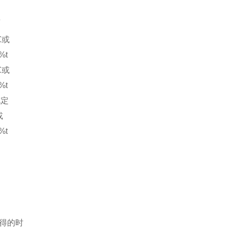
值
℃或
%t
℃或
%t
规定
或
%t
得的时