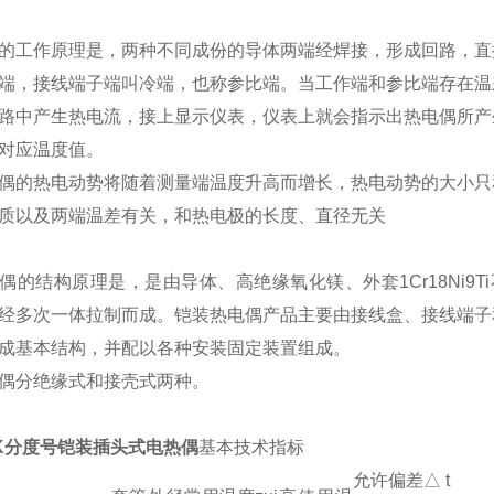
的工作原理是，两种不同成份的导体两端经焊接，形成回路，直
端，接线端子端叫冷端，也称参比端。当工作端和参比端存在温
路中产生热电流，接上显示仪表，仪表上就会指示出热电偶所产
对应温度值。
偶的热电动势将随着测量端温度升高而增长，热电动势的大小只
质以及两端温差有关，和热电极的长度、直径无关
偶的结构原理是，是由导体、高绝缘氧化镁、外套1Cr18Ni9T
经多次一体拉制而成。铠装热电偶产品主要由接线盒、接线端子
成基本结构，并配以各种安装固定装置组成。
偶分绝缘式和接壳式两种。
5 K分度号铠装插头式电热偶
基本技术指标
允许偏差△ t