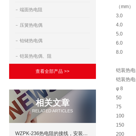
（mm）
端面热电阻
3.0
4.0
压簧热电偶
5.0
铂铑热电偶
6.0
8.0
铠装热电偶、阻
铠装热电
查看全部产品 >>
铠装热电
φ 8
50
相关文章
75
RELATED ARTICLES
100
150
WZPK-236热电阻的接线，安装及测量
200