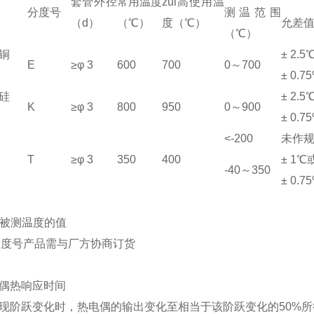
套管外径
常用温度
zui高使用温
分度号
测温范围
（d）
（℃）
度（℃）
允差
（℃）
铜
± 2.5
E
≥φ 3
600
700
0～700
± 0.75
硅
± 2.5
K
≥φ 3
800
950
0～900
± 0.75
<-200
未作
T
≥φ 3
350
400
± 1℃
-40～350
± 0.75
t为被测温度的值
分度号产品需与厂方协商订货
偶热响应时间
现阶跃变化时，热电偶的输出变化至相当于该阶跃变化的50%所