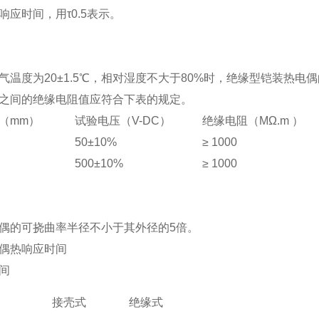
响应时间，用τ0.5表示。
气温度为20±1.5℃，相对湿度不大于80%时，绝缘型铠装热电
之间的绝缘电阻值应符合下表的规定。
（mm）
试验电压（V-DC）
绝缘电阻（MΩ.m ）
50±10%
≥ 1000
500±10%
≥ 1000
偶的可挠曲率半径不小于其外径的5倍。
偶热响应时间
间
接壳式
绝缘式