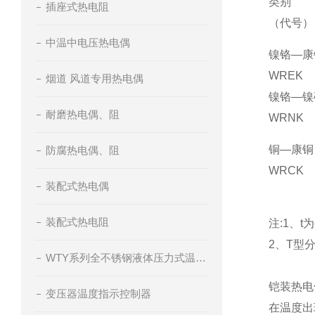
类别
插座式热电阻
（代号）
中温中电压热电偶
镍铬—康
WREK
烟道 风道专用热电偶
镍铬—镍
耐磨热电偶、阻
WRNK
铜—康铜
防腐热电偶、阻
WRCK
装配式热电偶
装配式热电阻
注:1、
2、T型
WTY系列全不锈钢液体压力式温度计
铠装热电
变压器温度指示控制器
在温度出