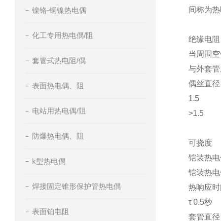
间称为热
镍铬-铜镍热电偶
化工专用热电偶/阻
绝缘电阻
当周围空
套管式热电阻/偶
与外套管
偶丝直径
表面热电偶、阻
1.5
电站用热电偶/阻
>1.5
防爆热电偶、阻
可挠度
铠装热电
k型热电偶
铠装热电
焊接固定锥形保护管热电偶
热响应时
τ 0.5秒
表面铂电阻
套管直径