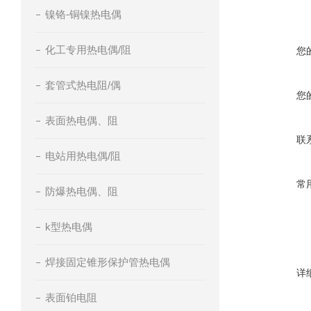
镍铬-铜镍热电偶
化工专用热电偶/阻
您
套管式热电阻/偶
您
表面热电偶、阻
联
电站用热电偶/阻
常
防爆热电偶、阻
k型热电偶
焊接固定锥形保护管热电偶
详
表面铂电阻