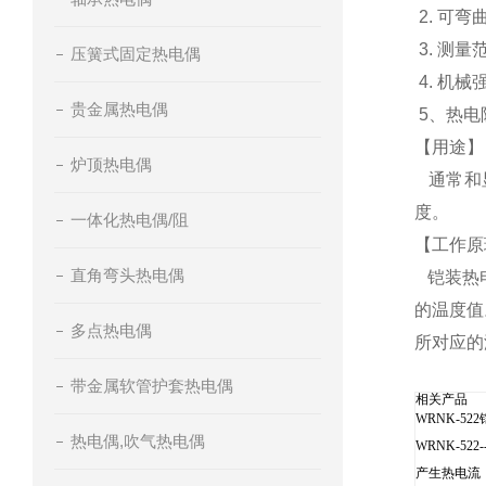
2. 可弯
3. 测量
压簧式固定热电偶
4. 机
贵金属热电偶
5、热电阻
【
用途】
炉顶热电偶
通常和显
度。
一体化热电偶/阻
【
工作原
直角弯头热电偶
铠装热电
的温度值
多点热电偶
所对应的
带金属软管护套热电偶
相关产品
WRNK-5
热电偶,吹气热电偶
WRNK-
产生热电流