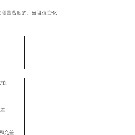
来测量温度的。当阻值变化
业铂、
允差
和允差