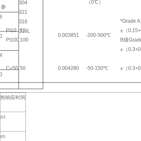
（0℃）
304
术参
321
8
*Grade A
316
Pt10
10
±（0.15+
316L
0.003851
-200-500℃
0
Pt100
100
B级Grade
±（0.3+0
4
Cu50
50
0.004280
-50-150℃
±（0.3+0.
0
热响应时间
≤
3
≤
5