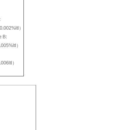
:
0.002%ltl）
 B:
.005%ltl）
006ltl）