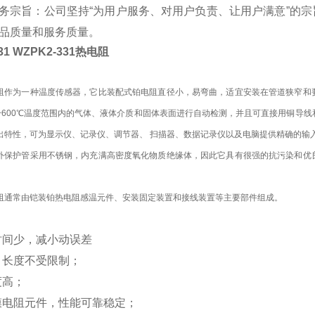
务宗旨：公司坚持“为用户服务、对用户负责、让用户满意”的宗旨
品质量和服务质量。
31 WZPK2-331热电阻
阻作为一种温度传感器，它比装配式铂电阻直径小，易弯曲，适宜安装在管道狭窄和
00~600℃温度范围内的气体、液体介质和固体表面进行自动检测，并且可直接用铜导
出特性，可为显示仪、记录仪、调节器、 扫描器、数据记录仪以及电脑提供精确的输
保护管采用不锈钢，内充满高密度氧化物质绝缘体，因此它具有很强的抗污染和优
通常由铠装铂热电阻感温元件、安装固定装置和接线装置等主要部件组成。
时间少，减小动误差
，长度不受限制；
度高；
膜电阻元件，性能可靠稳定；