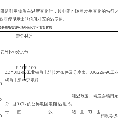
电阻是利用物质在温度变化时，其电阻也随着发生变化的特征
仪表便显示出阻值所对应的温度值
。
列铠装铂热电阻标准外径尺寸和套管材质
套管材质
管外径φ
分度号
Pt10
Pt100
ZBY301-85工业铂热电阻技术条件及分度表、JJG229-98工
铜热电阻检定规程
0
测温范围、精度选编用
2
分度
0℃时的公称电阻
电阻温度系
号
值
数
测量范围
精度等级
0