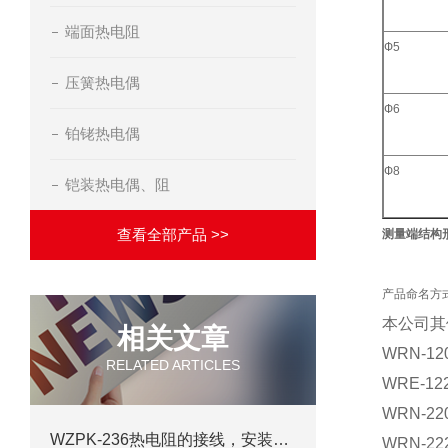
端面热电阻
Ф5
压簧热电偶
Ф6
铂铑热电偶
Ф8
铠装热电偶、阻
查看全部产品 >>
测量端结构
产品命名方
本公司其
相关文章
WRN-120
RELATED ARTICLES
WRE-122
WRN-220
WZPK-236热电阻的接线，安装及测量
WRN-222