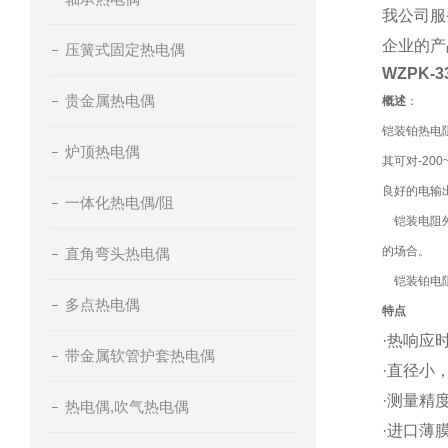
我公司服
企业的产
压簧式固定热电偶
WZPK-3
贵金属热电偶
概述
：
铠装铂热电
炉顶热电偶
其可对-2
良好的电输
一体化热电偶/阻
铠装电阻外
的场合。
直角弯头热电偶
铠装铂电阻
多点热电偶
特点
·
热响应
带金属软管护套热电偶
·
直径小
·
测量精
热电偶,吹气热电偶
·
进口薄