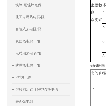
镍铬-铜镍热电偶
主要技
单支式
数
4.
化工专用热电偶/阻
双支式
5.
套管式热电阻/偶
表面热电偶、阻
6.
电站用热电偶/阻
8.
防爆热电偶、阻
热响应时间
套管直径
k型热电偶
Ф3
焊接固定锥形保护管热电偶
表面铂电阻
Ф4