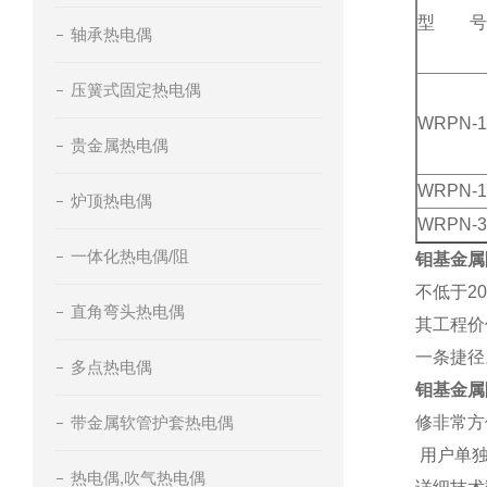
型 号
轴承热电偶
压簧式固定热电偶
WRPN-1
贵金属热电偶
WRPN-1
炉顶热电偶
WRPN-3
一体化热电偶/阻
钼
基金属
不低于2
直角弯头热电偶
其工程价
一条捷径
多点热电偶
钼
基金属
带金属软管护套热电偶
修非常方
用户单独
热电偶,吹气热电偶