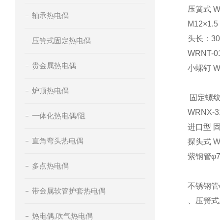
压簧式 W
轴承热电偶
M12×1.5
头长：30×
压簧式固定热电偶
WRNT-0
贵金属热电偶
小螺钉 WR
炉顶热电偶
固定螺纹：
WRNX-3
一体化热电偶/阻
进口型 固
直角弯头热电偶
探头式 WR
紫钢管φ
多点热电偶
不锈钢管
带金属软管护套热电偶
、压簧式
热电偶,吹气热电偶