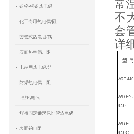
常
镍铬-铜镍热电偶
不
化工专用热电偶/阻
套
套管式热电阻/偶
详
表面热电偶、阻
型 
电站用热电偶/阻
WRE-440
防爆热电偶、阻
WRE2-
k型热电偶
440
焊接固定锥形保护管热电偶
WRE-
表面铂电阻
440G