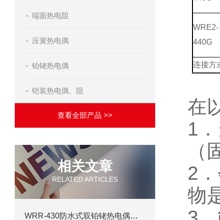
端面热电阻
WRE2-
压簧热电偶
440G
连接方
铂铑热电偶
铠装热电偶、阻
在
查看全部产品 >>
1
．
（
相关文章
2
．
RELATED ARTICLES
物
3
．
WRR-430防水式双铂铑热电偶在工业生产过程中的运用