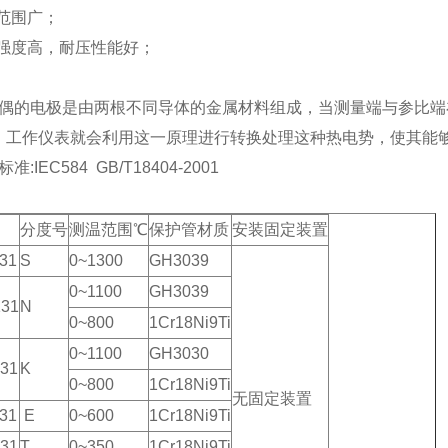
量范围广；
械强度高，耐压性能好；
偶的电极是由两根不同导体的金属材料组成，当测量端与参比端
，工作仪表就会利用这一原理进行转换处理这种热电势，使其能
:IEC584 GB/T18404-2001
分度号
测温范围℃
保护管材质
安装固定装置
31
S
0~1300
GH3039
0~1100
GH3039
31
N
0~800
1Cr18Ni9Ti
0~1100
GH3030
31
K
0~800
1Cr18Ni9Ti
无固定装置
31
E
0~600
1Cr18Ni9Ti
31
T
0~350
1Cr18Ni9Ti