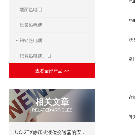
您
端面热电阻
您
压簧热电偶
联
铂铑热电偶
铠装热电偶、阻
常
查看全部产品 >>
详
相关文章
RELATED ARTICLES
补
UC-2TX静压式液位变送器的应用需要遵循的选型规则