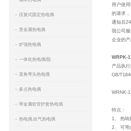
用户使用
的请求，
压簧式固定热电偶
通知后2
贵金属热电偶
我公司服
企业的产
炉顶热电偶
WRPK-
一体化热电偶/阻
产品执行标
直角弯头热电偶
GB/T184
多点热电偶
WRNK
带金属软管护套热电偶
特点：
1、 热
热电偶,吹气热电偶
2、 可