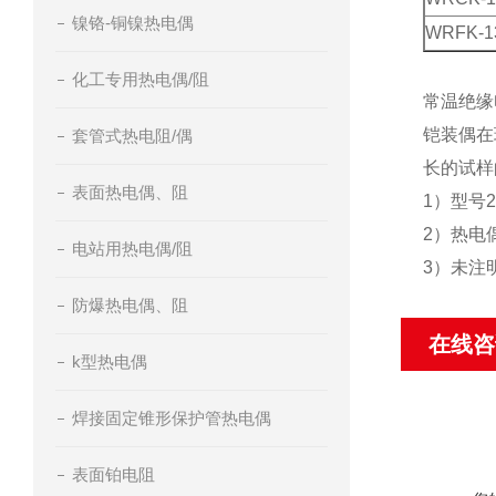
镍铬-铜镍热电偶
WRFK-1
化工专用热电偶/阻
常温绝缘
铠装偶在
套管式热电阻/偶
长的试样的
表面热电偶、阻
1）型号2
2）热电
电站用热电偶/阻
3）未注
防爆热电偶、阻
在线咨
k型热电偶
焊接固定锥形保护管热电偶
表面铂电阻