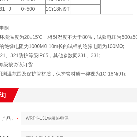
31
J
0~500
1Cr18Ni9Ti
电阻
环境温度为20±15℃，相对湿度不大于80%，试验电压为500±5
绝缘电阻为1000MΩ;10m长的试样的绝缘电阻为100MΩ;
21、321防护等级IP65，其他参数同231、331;
偶I级按协议订货
明测温范围及保护管材质，保护管材质一律视为1Cr18Ni9Ti;
询
产品：