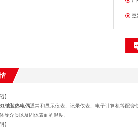
产
更
情
绍】
131铠装热电偶
通常和显示仪表、记录仪表、电子计算机等配套使
体等介质以及固体表面的温度。
明】