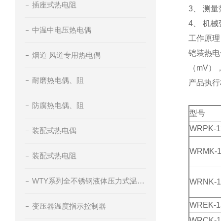
插座式热电阻
3、 测
4、 机
中温中电压热电偶
工作原理
铠装热电
烟道 风道专用热电偶
（mV）
耐磨热电偶、阻
产品执行标准
防腐热电偶、阻
型号
WRPK-1
装配式热电偶
WRMK-1
装配式热电阻
WTY系列全不锈钢液体压力式温度计
WRNK-1
WREK-1
变压器温度指示控制器
WRCK-1