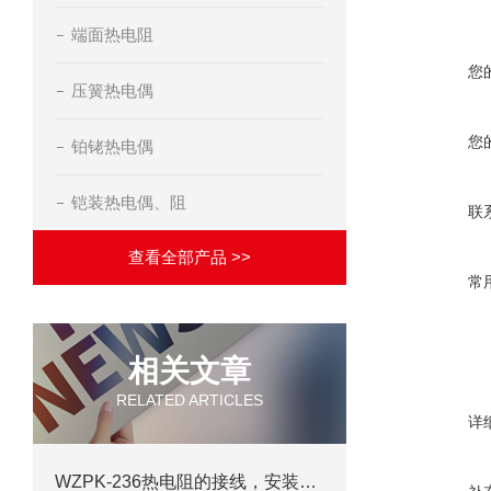
端面热电阻
您
压簧热电偶
您
铂铑热电偶
铠装热电偶、阻
联
查看全部产品 >>
常
相关文章
RELATED ARTICLES
详
WZPK-236热电阻的接线，安装及测量