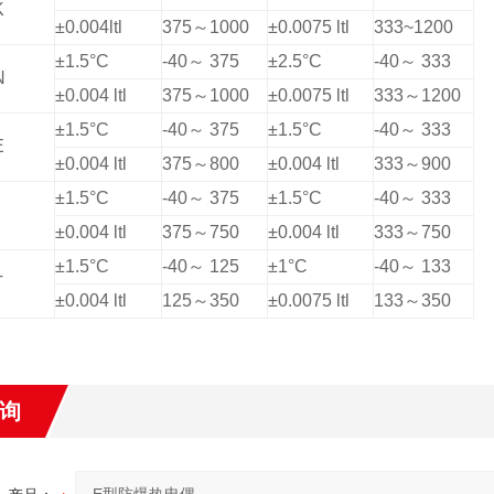
K
±0.004ltl
375
～1000
±0.0075 ltl
333~1200
±1.5°C
-40
～ 375
±2.5°C
-40
～ 333
N
±0.004 ltl
375
～1000
±0.0075 ltl
333
～1200
±1.5°C
-40
～ 375
±1.5°C
-40
～ 333
E
±0.004 ltl
375
～800
±0.004 ltl
333
～900
±1.5°C
-40
～ 375
±1.5°C
-40
～ 333
J
±0.004 ltl
375
～750
±0.004 ltl
333
～750
±1.5°C
-40
～ 125
±1°C
-40
～ 133
T
±0.004 ltl
125
～350
±0.0075 ltl
133
～350
询