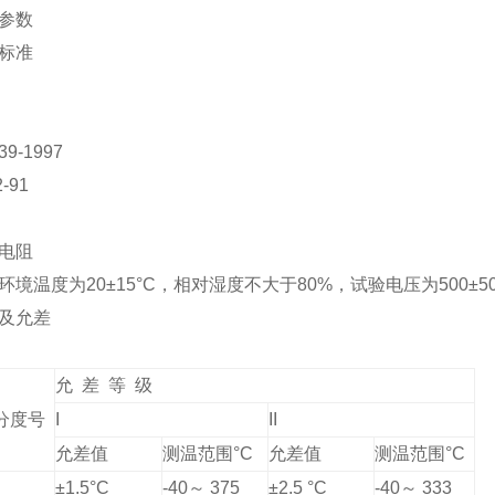
术参数
标准
39-1997
2-91
缘电阻
环境温度为20±15°C，相对湿度不大于80%，试验电压为500±5
及允差
允 差 等 级
分度号
I
II
允差值
测温范围°C
允差值
测温范围°C
±1.5°C
-40
～ 375
±2.5 °C
-40
～ 333