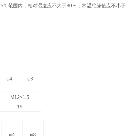
～35℃范围内，相对湿度应不大于80％；常温绝缘值应不小于
φ
4
φ
3
M12
×
1.5
19
φ
4
φ
3