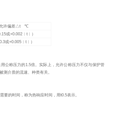
允许偏差△t ℃
.15或+0.002︱t︱）
0.3或+0.005︱t︱）
用公称压力的1.5倍。实际上，允许公称压力不仅与保护管
被测介质的流速、种类有关。
要的时间，称为热响应时间，用t0.5表示。