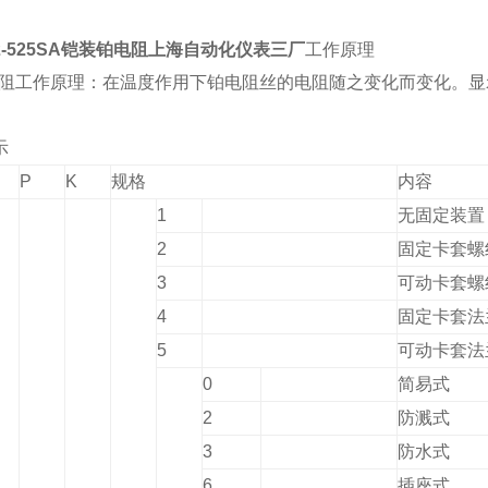
2-525SA铠装铂电阻上海自动化仪表三厂
工作原理
阻工作原理：在温度作用下铂电阻丝的电阻随之变化而变化。显
示
P
K
规格
内容
1
无固定装置
2
固定卡套螺
3
可动卡套螺
4
固定卡套法
5
可动卡套法
0
简易式
2
防溅式
3
防水式
6
插座式