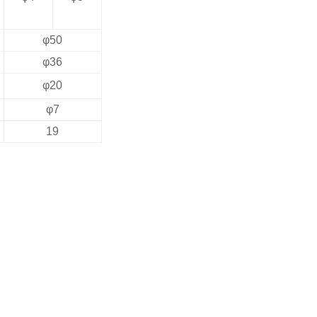
φ
50
φ
36
φ
20
φ
7
19