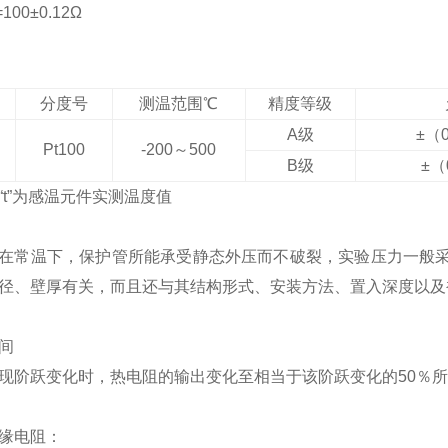
100±0.12Ω
分度号
测温范围℃
精度等级
A
级
±
（0
Pt100
-200
～500
B
级
±
（
“t”为感温元件实测温度值
在常温下，保护管所能承受静态外压而不破裂，实验压力一般采
径、壁厚有关，而且还与其结构形式、安装方法、置入深度以及
间
现阶跃变化时，热电阻的输出变化至相当于该阶跃变化的50％所需
缘电阻：