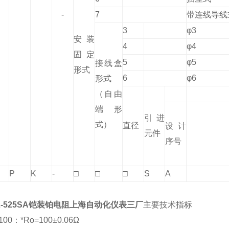
-
7
带连线导线
3
φ3
安装
4
φ4
固定
5
φ5
接线盒
形式
6
φ6
形式
（自由
端形
引进
式）
直径
设计
元件
序号
P
K
-
□
□
□
S
A
2-525SA铠装铂电阻上海自动化仪表三厂
主要技术指标
00：*Ro=100±0.06Ω