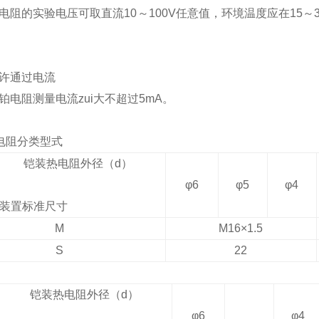
电阻的实验电压可取直流10～100V任意值，环境温度应在15
。
许通过电流
铂电阻测量电流zui大不超过5mA。
电阻分类型式
铠装热电阻外径（
d
）
φ
6
φ
5
φ
4
装置标准尺寸
M
M16
×
1.5
S
22
铠装热电阻外径（
d
）
φ
6
φ
4