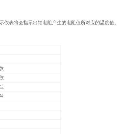
示仪表将会指示出铂电阻产生的电阻值所对应的温度值。
纹
纹
兰
兰