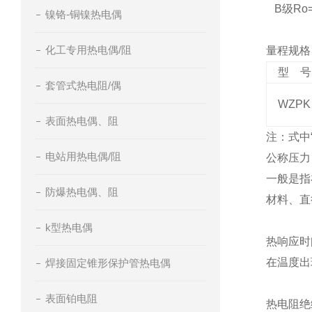
B
级Ro=
镍铬-铜镍热电偶
化工专用热电偶/阻
量程规格
型 号
套管式热电阻/偶
WZPK
表面热电偶、阻
注：式中
电站用热电偶/阻
公称压力
一般是指
防爆热电偶、阻
材料、直
k型热电偶
热响应时
在温度出
焊接固定锥形保护管热电偶
表面铂电阻
热电阻绝