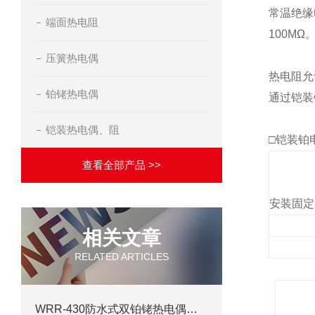
常温绝缘
端面热电阻
100MΩ
压簧热电偶
热电阻允
铂铑热电偶
通过铠装
铠装热电偶、阻
□
铠装铂
查看全部产品 >>
安装固定
相关文章
RELATED ARTICLES
WRR-430防水式双铂铑热电偶在工业生产过程中的运用