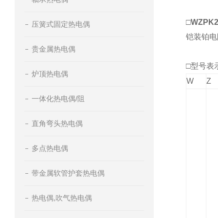
□
WZPK
压簧式固定热电偶
铠装铂电
贵金属热电偶
□
型号表
炉顶热电偶
W
Z
一体化热电偶/阻
直角弯头热电偶
多点热电偶
带金属软管护套热电偶
热电偶,吹气热电偶