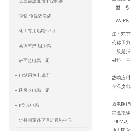
变压器温度指示控制器
型 号
镍铬-铜镍热电偶
WZPK
化工专用热电偶/阻
注：式中
公称压力
套管式热电阻/偶
一般是指
材料、直
表面热电偶、阻
电站用热电偶/阻
热响应时
在温度出
防爆热电偶、阻
热电阻绝
k型热电偶
常温绝缘
焊接固定锥形保护管热电偶
100MΩ
热电阻允