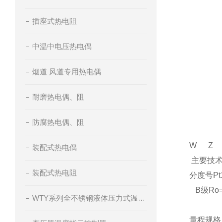
插座式热电阻
中温中电压热电偶
烟道 风道专用热电偶
耐磨热电偶、阻
防腐热电偶、阻
W
Z
装配式热电偶
主要技
装配式热电阻
分度号Pt1
B
级Ro=
WTY系列全不锈钢液体压力式温度计
量程规格