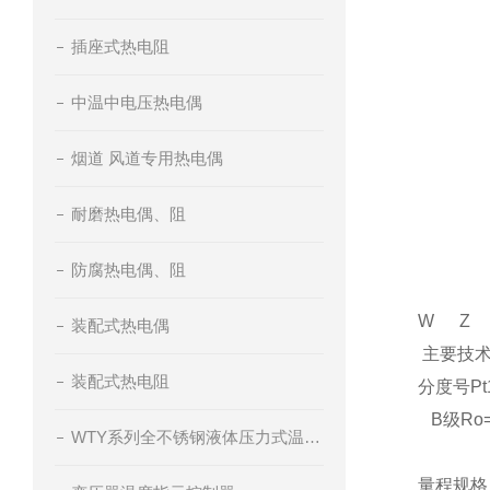
插座式热电阻
中温中电压热电偶
烟道 风道专用热电偶
耐磨热电偶、阻
防腐热电偶、阻
W
Z
装配式热电偶
主要技
装配式热电阻
分度号Pt1
B
级Ro=
WTY系列全不锈钢液体压力式温度计
量程规格