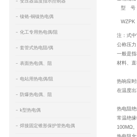
变压器温度指示控制器
型 号
镍铬-铜镍热电偶
WZPK
化工专用热电偶/阻
注：式中
公称压力
套管式热电阻/偶
一般是指
材料、直
表面热电偶、阻
电站用热电偶/阻
热响应时
在温度出
防爆热电偶、阻
热电阻绝
k型热电偶
常温绝缘
焊接固定锥形保护管热电偶
100MΩ
热电阻允