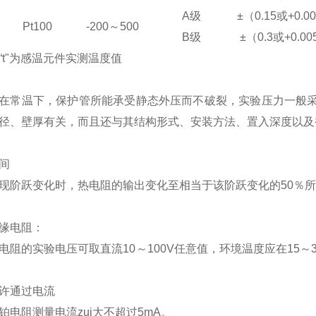
A
级
±（0.15或+0.0
Pt100
-200
～500
B
级
±（0.3或+0.0
“t"为感温元件实测温度值
在常温下，保护管所能承受静态外压而不破裂，实验压力一般采
径、壁厚有关，而且还与其结构形式、安装方法、置入深度以及
间
现阶跃变化时，热电阻的输出变化至相当于该阶跃变化的50％所需
缘电阻：
电阻的实验电压可取直流10～100V任意值，环境温度应在15
。
许通过电流
铂电阻测量电流zui大不超过5mA。