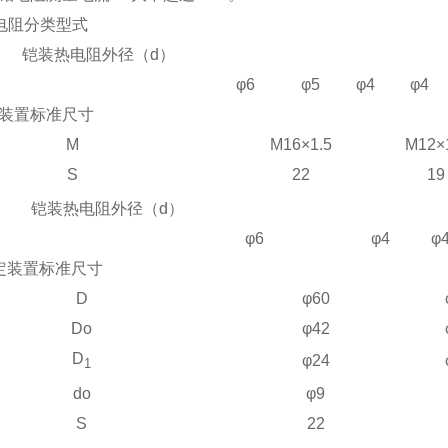
电阻分类型式
铠装热电阻外径（d）
φ6
φ5
φ4
φ4
装置标准尺寸
M
M16
×1.5
M12
×
S
22
19
铠装热电阻外径（d）
φ6
φ4
φ
定装置标准尺寸
D
φ60
Do
φ42
D
φ24
1
do
φ9
S
22