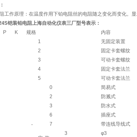
：
阻工作原理：在温度作用下铂电阻丝的电阻随之变化而变化。显
-424S铠装铂电阻上海自动化仪表三厂
型号表示：
P
K
规格
内容
1
无固定装置
2
固定卡套螺纹
3
可动卡套螺纹
4
固定卡套法兰
5
可动卡套法兰
0
简易式
2
防溅式
3
防水式
6
插座式
7
带连线导线式
-
3
φ3