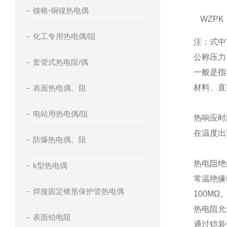
镍铬-铜镍热电偶
WZPK
化工专用热电偶/阻
注：式中
公称压力
套管式热电阻/偶
一般是指
材料、直
表面热电偶、阻
电站用热电偶/阻
热响应时
在温度出
防爆热电偶、阻
热电阻绝
k型热电偶
常温绝缘
焊接固定锥形保护管热电偶
100MΩ
热电阻允
表面铂电阻
通过铠装