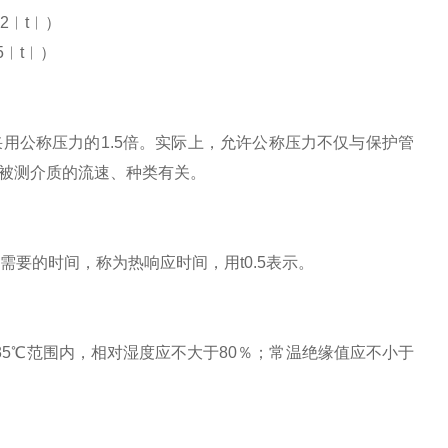
02︱t︱）
05︱t︱）
用公称压力的1.5倍。实际上，允许公称压力不仅与保护管
被测介质的流速、种类有关。
要的时间，称为热响应时间，用t0.5表示。
～35℃范围内，相对湿度应不大于80％；常温绝缘值应不小于