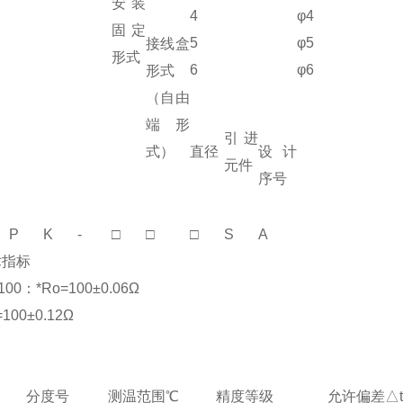
安装
4
φ4
固定
5
φ5
接线盒
形式
6
φ6
形式
（自由
端形
引进
式）
直径
设计
元件
序号
P
K
-
□
□
□
S
A
术指标
00：*Ro=100±0.06Ω
100±0.12Ω
分度号
测温范围℃
精度等级
允许偏差△