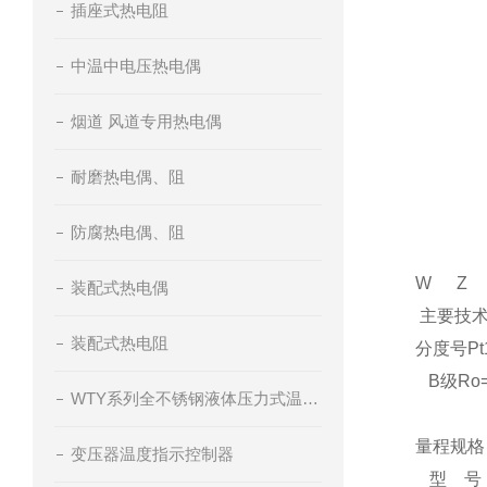
插座式热电阻
中温中电压热电偶
烟道 风道专用热电偶
耐磨热电偶、阻
防腐热电偶、阻
W
Z
装配式热电偶
主要技
装配式热电阻
分度号Pt1
B
级Ro=
WTY系列全不锈钢液体压力式温度计
量程规格
变压器温度指示控制器
型 号