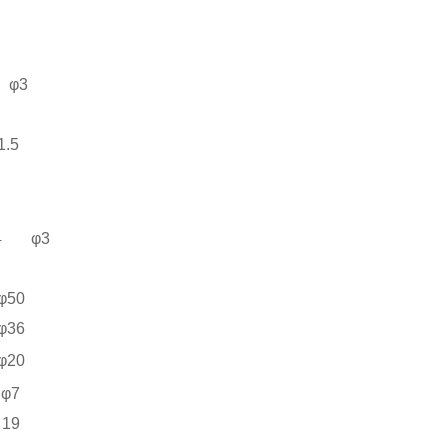
φ3
1.5
4
φ3
φ50
φ36
φ20
φ7
19