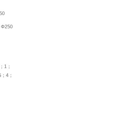
50
、
Φ250
；
1
；
5
；
4
；