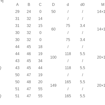
 号
A
B
C
D
d
d0
M
29
24
0
50
/
/
14×1
31
32
14
/
/
31
32
15
75
3.4
60
14×1
30
32
0
/
/
30
32
0
75
3.4
44
45
18
/
/
44
46
19
118
5.5
100
20×1
43
45
34
/
/
Q
43
45
44
118
5.5
50
47
19
/
/
50
48
20
165
5.5
149
20×1
51
47
55
/
/
Q
51
47
55
165
5.5