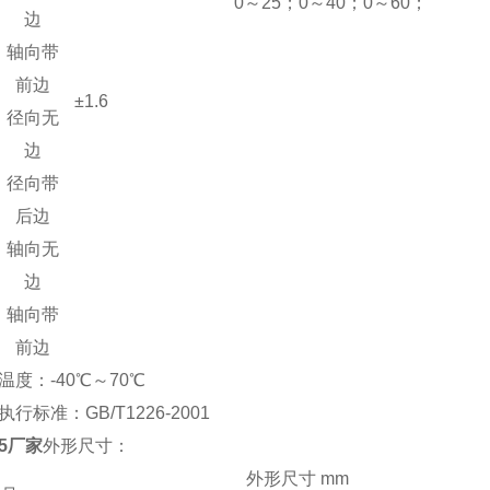
0～25；0～40；0～60；
边
轴向带
前边
±1.6
径向无
边
径向带
后边
轴向无
边
轴向带
前边
度：-40℃～70℃
准：GB/T1226-2001
205厂家
外形尺寸：
外形尺寸 mm