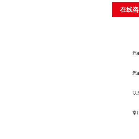
在线咨
您
您
联
常