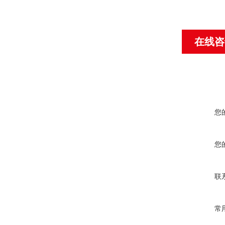
在线咨
您
您
联
常