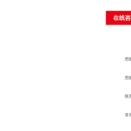
在线咨
您
您
联
常