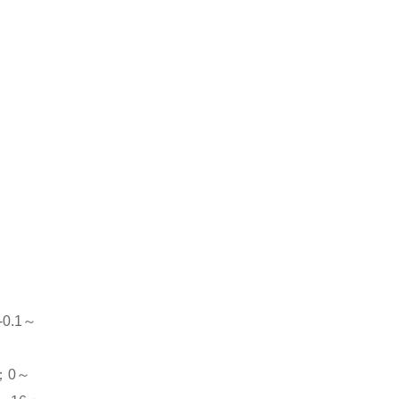
-0.1～
6；0～