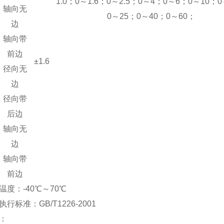
1.0；0～1.6；0～2.5；0～4；0～6；0～10；
轴向无
0～25；0～40；0～60；
边
轴向带
前边
±1.6
径向无
边
径向带
后边
轴向无
边
轴向带
前边
度：-40℃～70℃
准：GB/T1226-2001
寸：