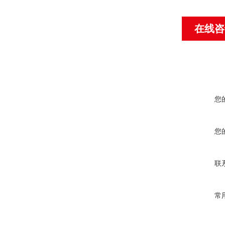
在线咨
您
您
联
常