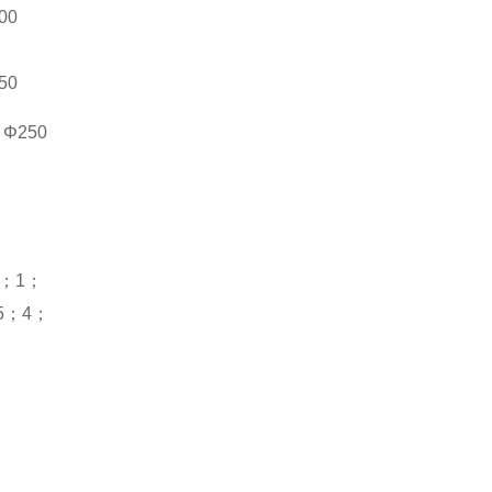
00
50
、
Φ250
；
1
；
5
；
4
；