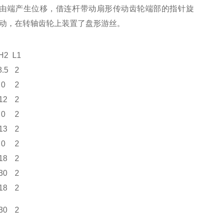
由端产生位移，借连杆带动扇形传动齿轮端部的指针旋
动，在转轴齿轮上装置了盘形游丝。
H2
L1
8.5
2
0
2
12
2
0
2
13
2
0
2
18
2
30
2
18
2
30
2