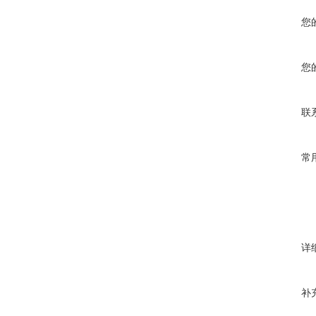
您
您
联
常
详
补