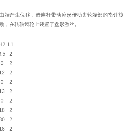
由端产生位移，借连杆带动扇形传动齿轮端部的指针旋
动，在转轴齿轮上装置了盘形游丝。
H2
L1
8.5
2
0
2
12
2
0
2
13
2
0
2
18
2
30
2
18
2