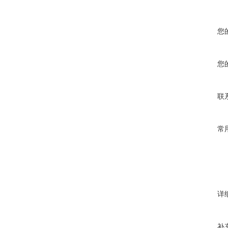
您
您
联
常
详
补