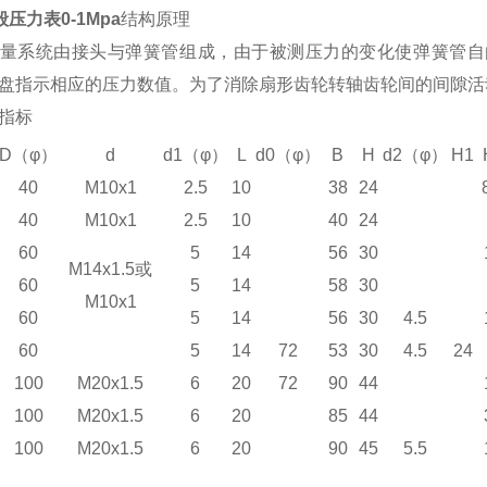
般压力表0-1Mpa
结构原理
量系统由接头与弹簧管组成，由于被测压力的变化使弹簧管自
盘指示相应的压力数值。为了消除扇形齿轮转轴齿轮间的间隙活
指标
D
（
φ
）
d
d1
（
φ
）
L
d0
（
φ
）
B
H
d2
（
φ
）
H1
40
M10x1
2.5
10
38
24
40
M10x1
2.5
10
40
24
60
5
14
56
30
M14x1.5或
60
5
14
58
30
M10x1
60
5
14
56
30
4.5
60
5
14
72
53
30
4.5
24
100
M20x1.5
6
20
72
90
44
100
M20x1.5
6
20
85
44
100
M20x1.5
6
20
90
45
5.5