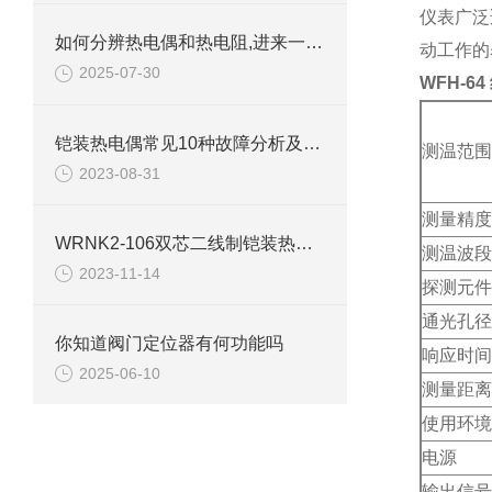
仪表广泛
如何分辨热电偶和热电阻,进来一看就一目了然
动工作的
2025-07-30
WFH-6
铠装热电偶常见10种故障分析及建议
测温范围
2023-08-31
测量精度
WRNK2-106双芯二线制铠装热电偶产品介绍
测温波段
2023-11-14
探测元件
通光孔径
你知道阀门定位器有何功能吗
响应时间
2025-06-10
测量距离
使用环境
电源
输出信号