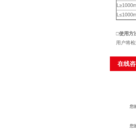
L≥1000
L≤1000
□
使用方
用户将检
在线咨
您
您