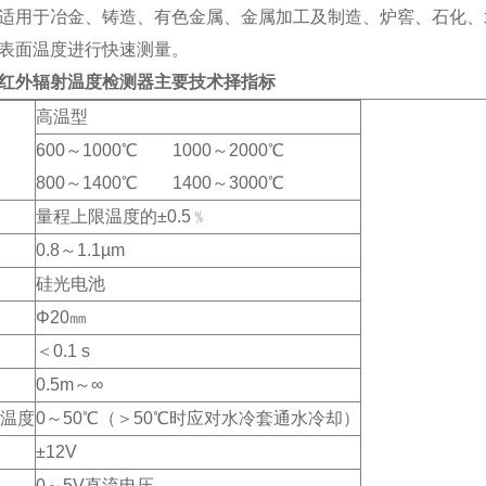
适用于冶金、铸造、有色金属、金属加工及制造、炉窖、石化、
表面温度进行快速测量。
4 红外辐射温度检测器
主要技术择指标
高温型
600～1000℃ 1000～2000℃
800～1400℃ 1400～3000℃
量程上限温度的±0.5﹪
0.8～1.1µm
硅光电池
Φ20㎜
＜0.1 s
0.5m～∞
温度
0～50℃（＞50℃时应对水冷套通水冷却）
±12V
0～5V直流电压