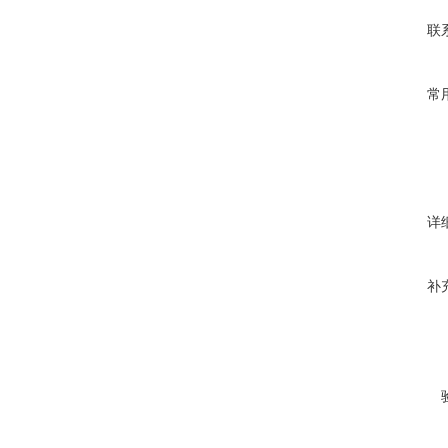
联
常
详
补