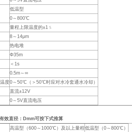
低温型
0～800℃
量程上限温度的±1﹪
8～14μm
热电堆
Φ35m
＜1s
0.5m～∞
温度
0～50℃（＞50℃时应对水冷套通水冷却）
直流±12V
0～5V直流电压
有效直径：Dmm可按下式推算
高温型（600～1000℃）及以上量程
低温型（0～800℃）