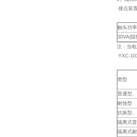
·接点装
触头功率
30VA(
注：当电
·
YXC-
类型
普通型、
耐蚀型
抗振型、
隔离式普
隔离式耐