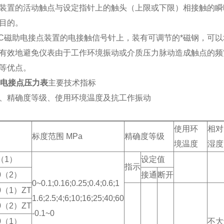
装置的活动触点与设定指针上的触头（上限或下限）相接触的瞬
目的。
磁助电接点装置的电接触信号针上，装有可调节的*磁钢，可以
有效地避免仪表由于工作环境振动或介质压力脉动造成触点的频
等优点。
助电接点压力表
主要技术指标
、精确度等级、使用环境温度及抗工作振动
使用环
相对
标度范围 MPa
精确度等级
境温度
湿度
0（1）
设定值
指示
0（2）
接通
断开
0~0.1;0.16;0.25;0.4;0.6;1
0（1）ZT
1.6;2.5;4;6;10;16;25;40;60
0（2）ZT
-0.1~0
0（1）
不