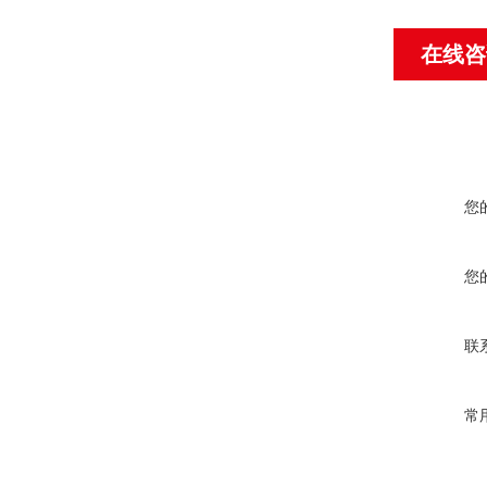
在线咨
您
您
联
常