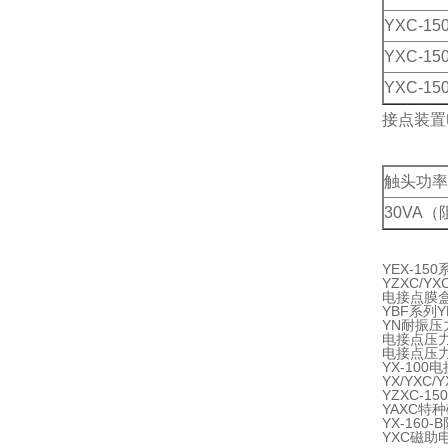
YXC-15
YXC-15
YXC-15
接点装置
触头功率
30VA（
YEX-1
YZXC/Y
电接点膜
YBF系列
YN耐振压
电接点压力表Y
电接点压
YX-100
YX/YXC
YZXC-1
YAXC特种
YX-160
YXC磁助