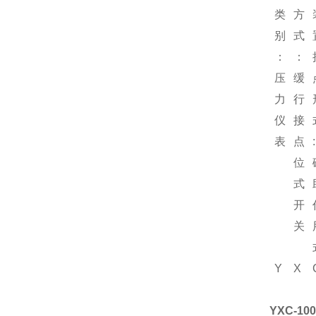
类
方
别
式
：
：
压
缓
力
行
仪
接
表
点
:
位
式
开
关
Y
X
YXC-100