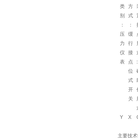
类
方
别
式
：
：
压
缓
力
行
仪
接
表
点
:
位
式
开
关
Y
X
主要技术