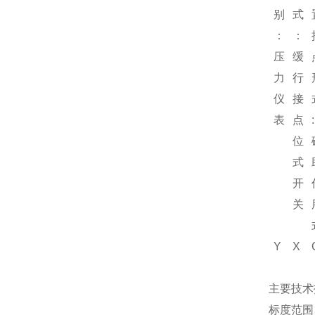
别
式
：
：
压
缓
力
行
仪
接
表
点
:
位
式
开
关
Y
X
主要技术
标度范围