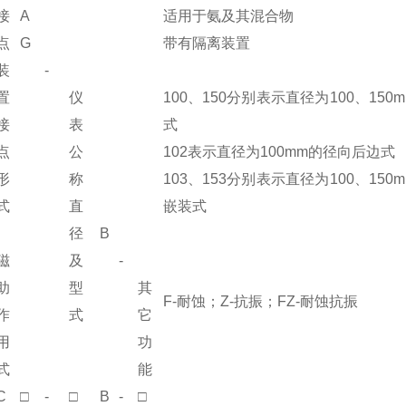
接
A
适用于氨及其混合物
点
G
带有隔离装置
装
-
置
仪
100、150分别表示直径为100、150
接
表
式
点
公
102表示直径为100mm的径向后边式
形
称
103、153分别表示直径为100、150
式
直
嵌装式
径
B
磁
及
-
助
型
其
F-耐蚀；Z-抗振；FZ-耐蚀抗振
作
式
它
用
功
式
能
C
□
-
□
B
-
□