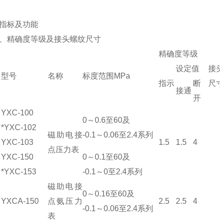
指标及功能
、精确度等级及接头螺纹尺寸
精确度等级
设定值
接
型号
名称
标度范围MPa
指示
断
尺
接通
开
YXC-100
0～
0.6
至60及
*YXC-102
磁助电接
-0.1～0.06至2.4系列
YXC-103
1.5
1.5
4
点压力表
YXC-150
0～0.1至60及
*YXC-153
-0.1～0至2.4系列
磁助电接
0～0.16至60及
YXCA-150
点氨压力
2.5
2.5
4
-0.1～0.06至2.4系列
表