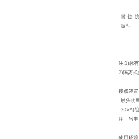
耐蚀
振型
注:1)标
2)隔离式
接点装置
触头功
30VA(
注：当电
使用环境