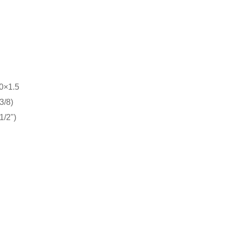
0×1.5
3/8)
1/2")