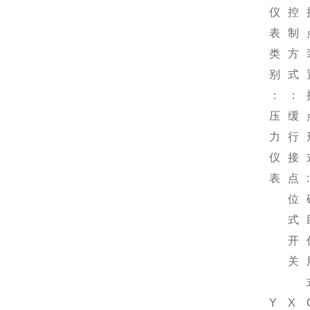
仪
控
表
制
类
方
别
式
：
：
压
缓
力
行
仪
接
表
点
:
位
式
开
关
Y
X