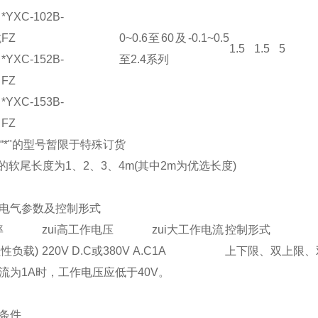
*YXC-102B-
抗
FZ
0~0.6至60及-0.1~0.5
1.5
1.5
5
*YXC-152B-
至2.4系列
FZ
*YXC-153B-
FZ
有“*"的型号暂限于特殊订货
的软尾长度为1、2、3、4m(其中2m为优选长度)
电气参数及控制形式
率
zui高工作电压
zui大工作电流
控制形式
阻性负载)
220V D.C或380V A.C
1A
上下限、双上限、
流为1A时，工作电压应低于40V。
条件