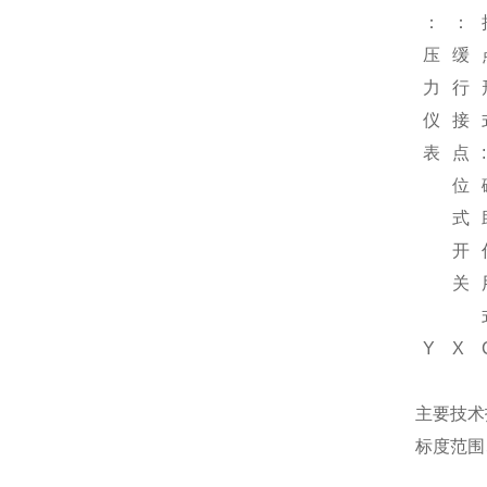
：
：
压
缓
力
行
仪
接
表
点
:
位
式
开
关
Y
X
主要技术
标度范围