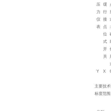
压
缓
力
行
仪
接
表
点
:
位
式
开
关
Y
X
主要技术
标度范围