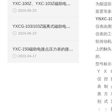
YXC-100Z、YXC-103Z磁助电接点压力表产品介绍
为能适应
2024-05-23
装置等多
YNXC-
YXCG-103/103Z隔离式磁助电接点压力表产品介绍
仪表由测
2024-05-23
仪表的工
轮传动机
上的触头
YXC-150磁助电接点压力表的接线图和原理结构
2023-04-17
的。
型号标示
Y
X
仪
控
表
制
类
方
别
式
：
：