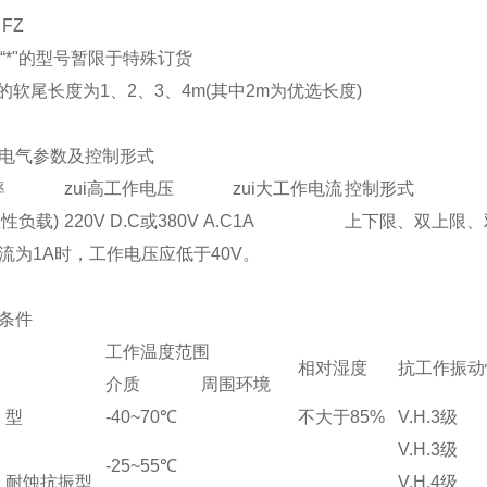
FZ
有“*"的型号暂限于特殊订货
的软尾长度为1、2、3、4m(其中2m为优选长度)
电气参数及控制形式
率
zui高工作电压
zui大工作电流
控制形式
阻性负载)
220V D.C或380V A.C
1A
上下限、双上限、
流为1A时，工作电压应低于40V。
条件
工作温度范围
相对湿度
抗工作振动
介质
周围环境
、型
-40~70
℃
不大于85%
V.H.3级
V.H.3级
-25~55
℃
、耐蚀抗振型
V.H.4级