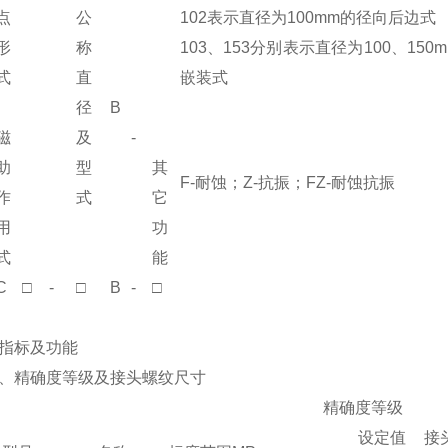
点
公
102表示直径为100mm的径向后边式
形
称
103、153分别表示直径为100、150
式
直
嵌装式
径
B
磁
及
-
助
型
其
F-耐蚀；Z-抗振；FZ-耐蚀抗振
作
式
它
用
功
式
能
C
□
-
□
B
-
□
指标及功能
、精确度等级及接头螺纹尺寸
精确度等级
设定值
接