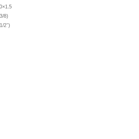
0×1.5
3/8)
1/2")