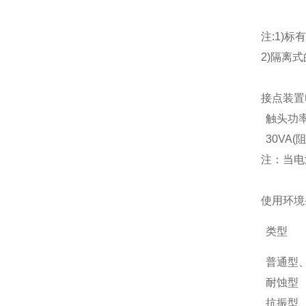
注:1)标
2)隔离式
接点装置
触头功
30VA(
注：当电
使用环境
类型
普通型
耐蚀型
抗振型