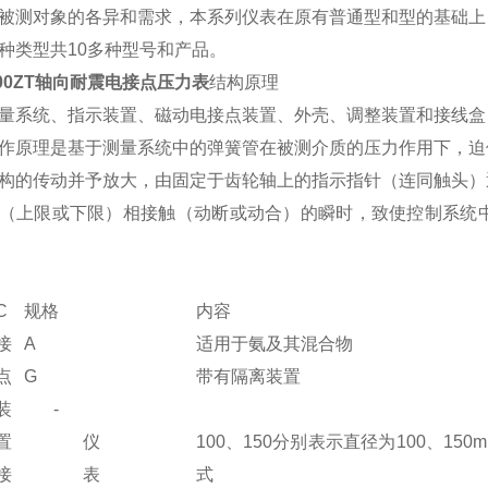
被测对象的各异和需求，本系列仪表在原有普通型和型的基础上
种类型共10多种型号和产品。
100ZT轴向耐震电接点压力表
结构原理
量系统、指示装置、磁动电接点装置、外壳、调整装置和接线盒
作原理是基于测量系统中的弹簧管在被测介质的压力作用下，迫
构的传动并予放大，由固定于齿轮轴上的指示指针（连同触头）
（上限或下限）相接触（动断或动合）的瞬时，致使控制系统
C
规格
内容
接
A
适用于氨及其混合物
点
G
带有隔离装置
装
-
置
仪
100、150分别表示直径为100、150
接
表
式