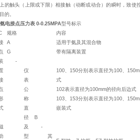
上的触头（上限或下限）相接触（动断或动合）的瞬时，致使
目的。
0氨电接点压力表 0-0.25MPA
型号标示
C
规格
内容
接
A
适用于氨及其混合物
点
G
带有隔离装置
装
-
置
仪
100、150分别表示直径为100、150
接
表
式
点
公
102表示直径为100mm的径向后边式
形
称
103、153分别表示直径为100、150
式
直
嵌装式
径
B
磁
及
-
助
型
其