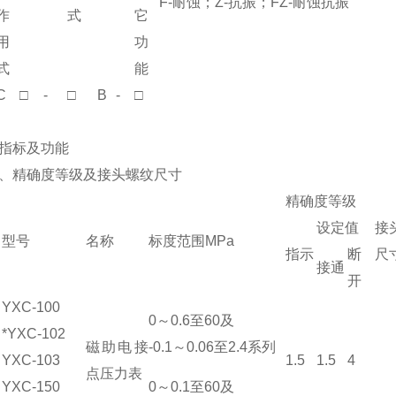
F-耐蚀；Z-抗振；FZ-耐蚀抗振
作
式
它
用
功
式
能
C
□
-
□
B
-
□
指标及功能
、精确度等级及接头螺纹尺寸
精确度等级
设定值
接
型号
名称
标度范围MPa
指示
断
尺
接通
开
YXC-100
0～
0.6
至60及
*YXC-102
磁助电接
-0.1～0.06至2.4系列
YXC-103
1.5
1.5
4
点压力表
YXC-150
0～0.1至60及