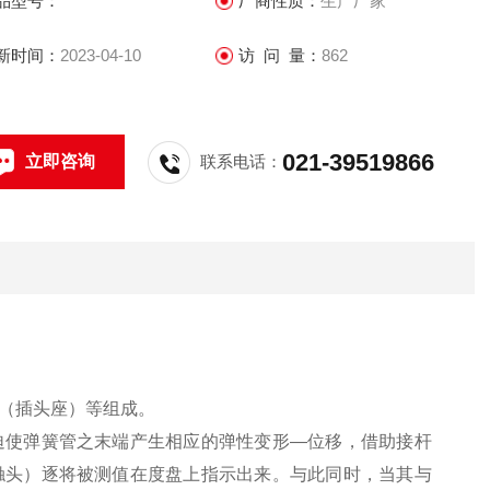
品型号：
厂商性质：
生产厂家
新时间：
2023-04-10
访 问 量：
862
021-39519866
立即咨询
联系电话：
（插头座）等组成。
迫使弹簧管之末端产生相应的弹性变形—位移，借助接杆
触头）逐将被测值在度盘上指示出来。与此同时，当其与