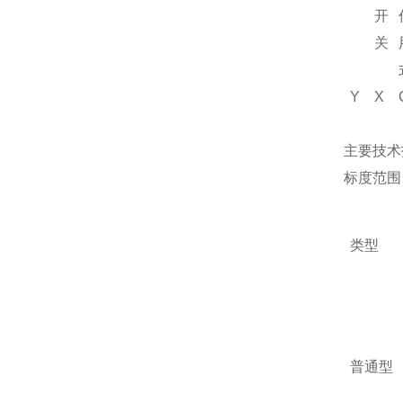
开
关
Y
X
主要技术
标度范围
类型
普通型