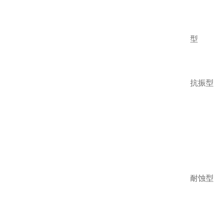
型
抗振型
耐蚀型