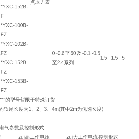
点压力表
*YXC-152B-
F
*YXC-100B-
FZ
*YXC-102B-
抗
FZ
0~0.6至60及-0.1~0.5
1.5
1.5
5
*YXC-152B-
至2.4系列
FZ
*YXC-153B-
FZ
有“*"的型号暂限于特殊订货
的软尾长度为1、2、3、4m(其中2m为优选长度)
电气参数及控制形式
率
zui高工作电压
zui大工作电流
控制形式