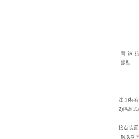
耐蚀
振型
注:1)标
2)隔离式
接点装置
触头功