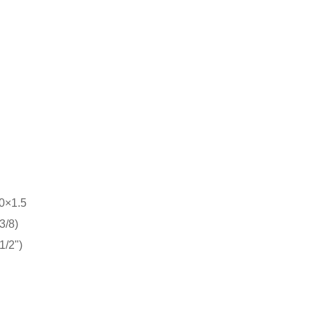
0×1.5
3/8)
1/2")