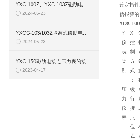
YXC-100Z、YXC-103Z磁助电接点压力表产品介绍
设定指针
2024-05-23
信报警的
YOX-10
YXCG-103/103Z隔离式磁助电接点压力表产品介绍
Y
X
2024-05-23
仪
控
表
制
类
方
YXC-150磁助电接点压力表的接线图和原理结构
2023-04-17
别
式
：
：
压
缓
力
行
仪
接
表
点
:
位
式