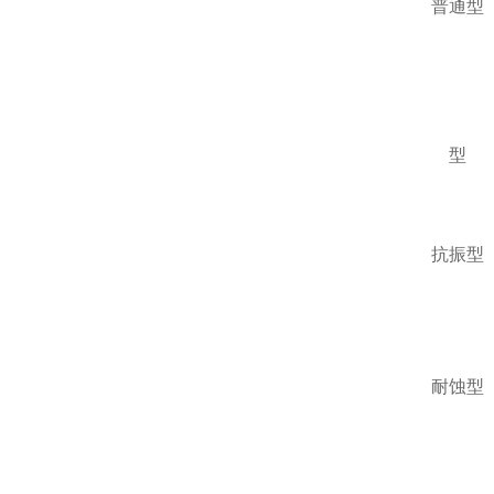
普通型
型
抗振型
耐蚀型