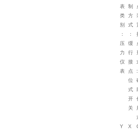
表
制
类
方
别
式
：
：
压
缓
力
行
仪
接
表
点
:
位
式
开
关
Y
X