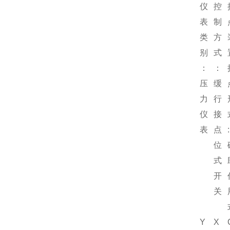
仪
控
表
制
类
方
别
式
：
：
压
缓
力
行
仪
接
表
点
:
位
式
开
关
Y
X