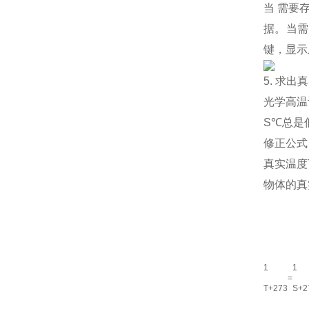
当 需要
据。当需
键，显示
5. 求出
光学高温
S℃总是
修正公式
真实温度
物体的真
1
1
=
T+273
S+2