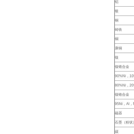
铝
银
铜
铸铁
铜
康铜
镍
镍铬合金
90%Ni，10
80%Ni，20
镍铬合金
95Ni，Al，
磁器
石墨（粉状
碳