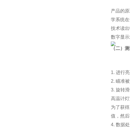
产品的原
学系统在
技术读出
数字显示
（二）测
1. 进
2. 瞄
3. 旋
高温计灯
为了获得
值，然后
4. 数据