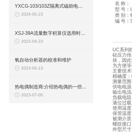
名 称
YXCG-103/103Z隔离式磁助电接点压力表产品介绍
型 号：
2024-05-23
类 别：
编 号：S
XSJ-39A流量数字积算仪选用时需要考虑的问题
2023-04-23
UC系列
硅压力传
氧自动分析器的校准和维护
块，因此
为方便等
2023-06-13
主要技术
精确度：0
测量范围：
供电电源：
热电偶制造商:介绍热电偶的一些信息
输出电流4
2023-07-05
负载电阻：
液位过载
使用温度
保管温度
被测介质：
螺纹接口：
外型尺寸