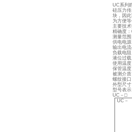
UC系列
硅压力传
块，因此
为方便等
主要技术
精确度：0
测量范围：
供电电源：
输出电流4
负载电阻：
液位过载
使用温度
保管温度
被测介质：
螺纹接口：
外型尺寸
型号表示
UC－□ 
UC－