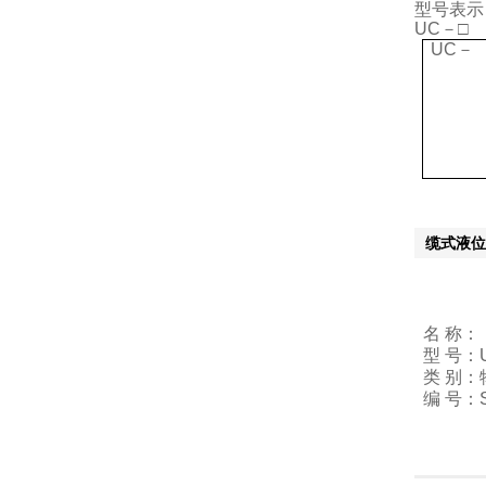
型号表示
UC－□ 
UC－
缆式液位
名 称
型 号：
类 别：
编 号：S